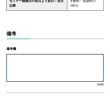
セミナー開催日の初日より前日～当日
手数料：受講料の
以降
100％
備考
備考欄
0/600