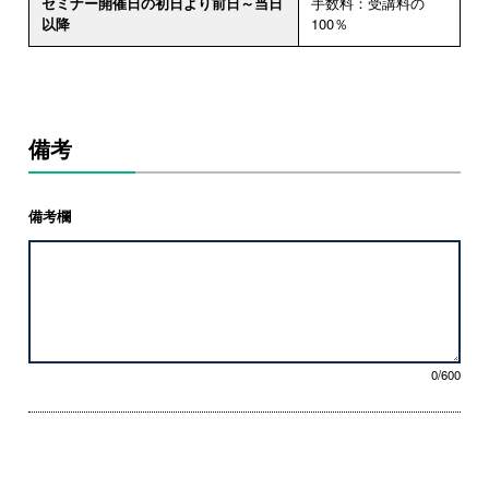
セミナー開催日の初日より前日～当日
手数料：受講料の
以降
100％
備考
備考欄
0/600