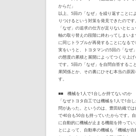
からだ」
以上、5回の「なぜ」を繰り返すことに
りつけるという対策を発見できたのです
「なぜ」の追求の仕方が足りないとヒュ
軸の取り替えの段階に終わってしまいま
に同じトラブルが再発することになるで
実をいうと、トヨタマンの5回の「なぜ
の態度の累積と展開によってつくり上げ
です。5回の「なぜ」を自問自答するこ
果関係とか、その裏にひそむ本当の原因
す。
■■ 機械を1人で1台しか持てないのか 
「なぜトヨタ自工では機械を1人で1台
問があった。というのは、豊田紡織では
で40台も50台も持っていたからです。
に自動的に機械が止まる機能を持ってい
とによって、自動車の機械も「機械が自