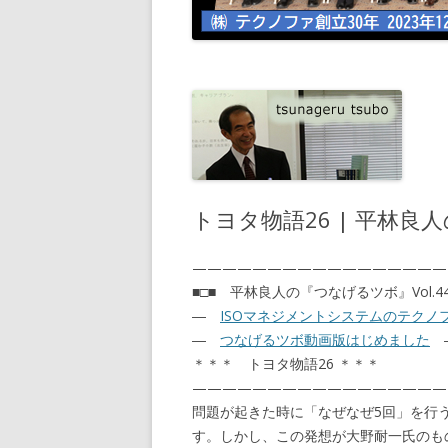
トヨタ物語26 | 平林
—————————————————
■□■ 平林良人の『つなげるツボ』Vol.442
―
ISOマネジメントシステムのテクノ
―
つなげるツボ動画版はじめました
＊＊＊ トヨタ物語26 ＊＊＊
—————————————————
問題が起きた時に「なぜなぜ5回」を行
す。しかし、この発想が大野耐一氏のも