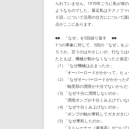
られていません。1970年ごろに私が彼
ようなものでした。最近私はテクノファ
５回」について活用の仕方にについて講
点がここにあります。
■■ 「なぜ」を5回繰り返す ■■
1つの事象に対して、5回の「なぜ」を
ろうか。言うのはやさしいが、行なうは
たとえば、機械が動かなくなったと仮定
（1）「なぜ機械は止まったか」
「オーバーロードがかかって、ヒュ
（2）「なぜオーバーロードがかかった
「軸受部の潤滑が十分でないからだ
（3) 「なぜ十分に潤滑しないのか」
「潤滑ポンプが十分くみ上げていな
（4) 「なぜ十分くみ上げないのか」
「ポンプの軸が摩耗してガタガタに
（5) 「なぜ摩耗したのか」
「ストレーナー（濾過器）がついてい