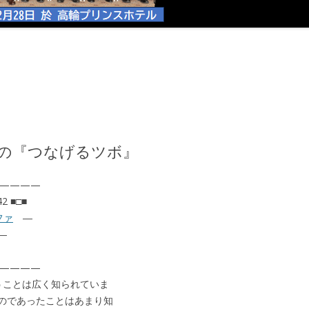
良人の『つなげるツボ』
————
 ■□■
ファ
―
―
————
うことは広く知られていま
のであったことはあまり知