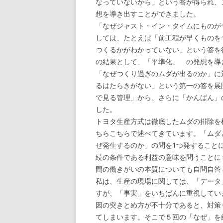
なっていないから」という答が得られ、
想を導き出すことができました。
「なぜジャスト・イン・タイムにものが
しては、たとえば「前工程が早くものを
つくるかがわかっていない」という答を
の結果として、「平準化」 の発想を導
「なぜつくり過ぎのムダが出るのか」に
るはたらきがない」という第一の答を展
で見る管理」から、さらに「かんばん」
した。
トヨタ生産方式は徹底したムダの排除を
ちらこちらで述べてきています。「ムダ
ぜ発生するのか」の問を1つ発すること
続の条件である利益の意味を問うことに
間の働きがいの本質についても自問自答
私は、生産の現場に関しては、「データ
すが、「事実」をいちばんに重視してい
因の突きとめ方が不十分であると、対策
てしまいます。そこで５回の「なぜ」を