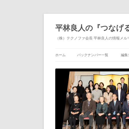
平林良人の『つなげ
（株）テクノファ会長 平林良人の情報メル
ホーム
バックナンバー一覧
編集