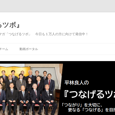
るツボ』
マガ「つなげるツボ」 今日も１万人の方に向けて発信中！
Skip to content
チーム
動画ポータル