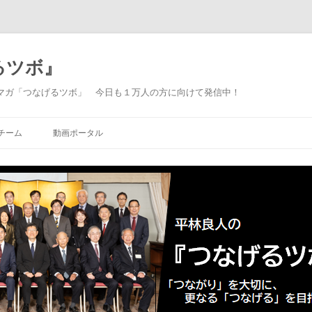
るツボ』
マガ「つなげるツボ」 今日も１万人の方に向けて発信中！
Skip to content
チーム
動画ポータル