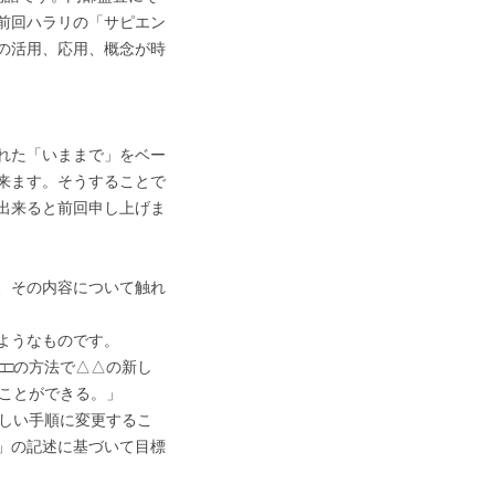
前回ハラリの「サピエン
の活用、応用、概念が時
れた「いままで」をベー
来ます。そうすることで
出来ると前回申し上げま
、その内容について触れ
ようなものです。
□□の方法で△△の新し
ることができる。」
新しい手順に変更するこ
」の記述に基づいて目標