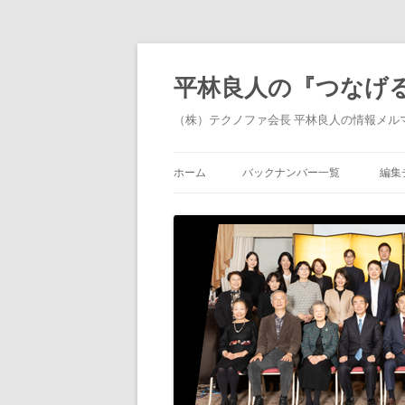
平林良人の『つなげ
（株）テクノファ会長 平林良人の情報メル
ホーム
バックナンバー一覧
編集