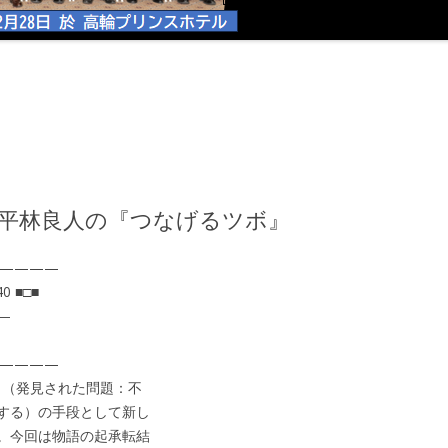
| 平林良人の『つなげるツボ』
————
 ■□■
―
————
 （発見された問題：不
する）の手段として新し
。今回は物語の起承転結