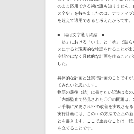
のまま応用できる術は誰も知りません。
ス全史」を持ち出したのは、ナラティブ
を超えて適用できると考えたからです。
■ 結は文字通り終結 ■
「起」における「いま」と「承」で語ら
スにすると現実的な物語を作ることが出
空想ではなく具体的な計画を作ることが
した。
具体的な計画とは実行計画のことですが
てみたいと思います。
物語の最後（結）に書きたい記述は次の
「内部監査で発見された〇〇の問題は、
い手順に変更され××の改善を実現させ
実行計画には、この□□の方法で△△の
とを書きます。ここで重要なことは「転
を立てることです。