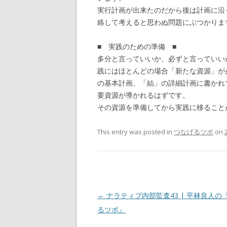
実行計画が出来たのだから後は計画に沿
絡して考えると思わぬ問題にぶつかりま
■ 実践のための準備 ■
多分と言っていいか、必ずと言っていい
践にはほとんどの場合「新たな資源」が
の基本計画、「結」の詳細計画に書かれ
要資源が導かれるはずです。
その資源を準備してから実践に移ること
This entry was posted in
つなげるツボ
on
Post navigation
←
ナラティブ内部監査43 | 平林良人の
るツボ』