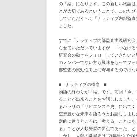
の「結」になります。この新しい物語は
とが大切であるということで、このたび
していただくべく「ナラティブ内部監査
ました。
すでに「ナラティブ内部監査実践研究会
らせていただいていますが、「つなげる
研究会の動きをフォローしていきたいと
のメンバーでない方も興味をもってフォ
部監査の実効性向上に寄与するのではな
■ ナラティブの概念 ■
物語の終わりが「結」です。前回「承」
ることが出来ることをお話ししました。
るハラリの「サピエンス全史」に出てく
空想豊かな未来を語ろうとお話ししまし
定的に違うところは「考える」ことにあ
る」ことが人類発展の要点であった、と
しかし、人類の発展史は1万年単位での