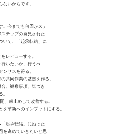
らないからです。
す。今までも何回かステ
4ステップの発見された
ついて、「起承転結」に
査をレビューする。
を行いたいか、行うべ
サスを得る。
者の共同作業の基盤を作る。
適合、観察事項、気づき
。
展開、歯止めして改善する。
へのインプットにする。
る「起承転結」に沿った
題を進めていきたいと思