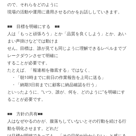
ので、それらをどのように
現場の活動や運用に適用させるのかをお話ししていきます。
■■ 目標を明確にする ■■
人は「もっと頑張ろう」とか「品質を良くしよう」とか、あい
まい声掛けなどでは動けま
せん。目標は、誰が見ても同じように理解できるレベルまでブ
レークダウンさせて明確に
することが必要です。
たとえば、「報連相を徹底する」ではなく、
・「朝10時までに前日の作業報告を上司に送る」
・「納期3日前までに顧客に納品確認を行う」
といったように、“いつ、誰が、何を、どのように”を明確にす
ることが必要です。
■■ 方針の共有■■
人はなぜやるのかが、腹落ちしていないとその行動を続ける行
動を弱化させます。どれだ
け目標が明確であっても、「その目的が分からない」と感じる