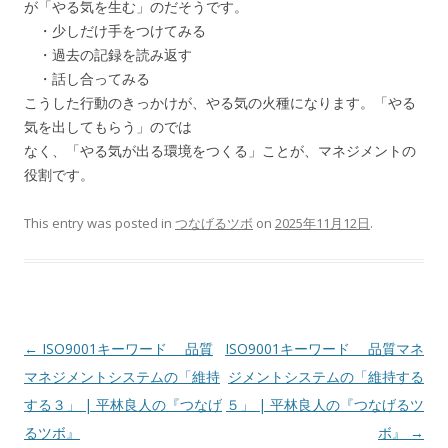
が「やる気を生む」のだそうです。
・少しだけ手をつけてみる
・過去の記録を読み返す
・話し合ってみる
こうした行動のきっかけが、やる気の火種になります。「やる
気を出してもらう」のでは
なく、「やる気が出る環境をつくる」ことが、マネジメントの
役割です。
This entry was posted in
つなげるツボ
on
2025年11月12日
.
Post navigation
←
ISO9001キーワード 品質
ISO9001キーワード 品質マネ
マネジメントシステムの「維持
ジメントシステムの「維持する
する３」 | 平林良人の『つなげ
５」 | 平林良人の『つなげるツ
るツボ』
ボ』
→