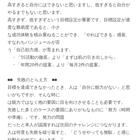
高すぎると自分にはできないと思いますし、低すぎると自分が
やるまでもないと思います。
高すぎず、低すぎずという目標設定が重要です。目標設定が適
度な難易度であると、小さ
な成功体験を積み重ねることができ、「やればできる」感覚、
すなわちバンジュールが言
う「自己効力感」が育まれます。
・「5S活動の徹底」より「まずは机の引き出しから」
・「年間20件の提案」より「毎月2件の提案」
■■ 失敗のとらえ方 ■■
目標を達成できなかったとき、人は「自分に能力がない」と思
いがちですが、そんな時に
は能力ではなく他の要因に目を向けさせることも必要です。
失敗した多くのケースの要因にありがちなものに「努力（時間
や準備）」です。努力の問題
だったと本人が認識すれば次回のチャレンジにつながります。
人は何度も失敗を繰り返すと、「どうせやっても無駄」と感じ
行動をやめてしまいます。こ