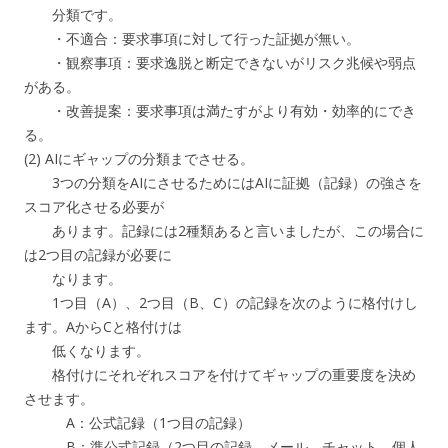
分類です。
・不適合：要求事項に対して行った証拠が無い。
・観察事項：要求逸脱と断定できないがリスク兆候や弱点
がある。
・改善提案：要求事項は満たすがより有効・効率的にでき
る。
(2) AIにギャップの分類までさせる。
3つの分類をAIにさせるためにはAIに証拠（記録）の強さを
スコア化させる必要が
あります。記録には2種類あると言いましたが、この場合に
は2つ目の記録が必要に
なります。
1つ目（A）、2つ目（B、C）の記録を次のように格付けし
ます。AからCと格付けは
低くなります。
格付けにそれぞれスコアを付けてギャップの重要度を決め
させます。
A：公式記録（1つ目の記録）
B：準公式記録（2つ目の記録、メール、チャット、個人