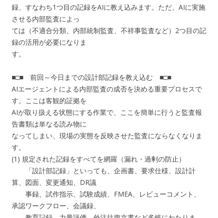
録、すなわち1つ目の記録をAIに教え込みます。ただ、AIに実施
させる内部監査によっ
ては（不適合分類、内部統制監査、不祥事監査など）2つ目の記
録の活用が必要になりま
す。
■□■ 前回～今日までの設計部記録を教え込む ■□■
AIエージェントによる内部監査の成否を決める重要プロセスで
す。ここは客観的証拠を
AIが取り扱える状態にする作業で、ここを簡単に行うと監査報
告書類は単なる読み物に
なってしまい、現場の実態を反映させた監査にならなくなりま
す。
(1) 規定された記録をすべてを網羅（漏れ・過剰の防止）
「設計部記録」といっても、企画書、要求仕様、設計計
算、図面、変更通知、DR議
事録、試作指示、試験成績、FMEA、レビューコメント、
承認ワークフロー、会議録、
教育記録、力量評価、外注往復文書など多岐にわたりま