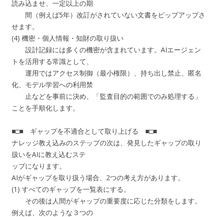
読み込ませ、一定以上の期
間（例えば5年）改訂がされていない文書をピップアップさ
せます。
(4) 機密・個人情報・知財の取り扱い
設計記録には多くの機密が含まれています。AIエージェン
トを活用する常識として、
運用ではアクセス制御（最小権限）、持ち出し禁止、匿名
化、モデル学習への利用禁
止などを事前に決め、「監査目的の範囲でのみ処理する」
ことを手順化します。
■□■ ギャップを不適合として取り上げる ■□■
ナレッジ教え込みのステップの次は、発見したギャップの取り
扱いをAIに教え込むステ
ップになります。
AIがギャップを取り扱う場合、2つの考え方があります。
(1) すべてのギャップを一覧表にする。
その後は人間がギャップの重要度に応じた分類をします。
例えば、次のような３つの