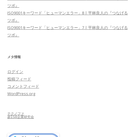
ツボ』
ISO9001キーワード「ヒューマンエラー」8 | 平林良人の『つなげる
ツボ』
ISO9001キーワード「ヒューマンエラー」7 | 平林良人の『つなげる
ツボ』
メタ情報
ログイン
投稿フィード
コメントフィード
WordPress.org
テクノファ
超ISO企業研究会