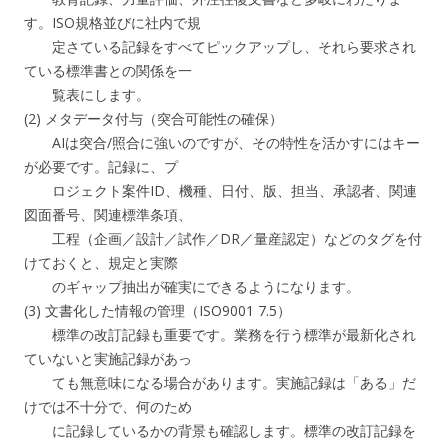
す。ISO規格並びに社内で規
定さている記録をすべてピックアップし、それら要求され
ている標準書との関係を一
覧表にします。
(2) メタデータ付与（突合可能性の確保）
AIは突合/照合に強いのですが、その特性を活かすにはキー
が必要です。記録に、プ
ロジェクト案件ID、機種、日付、版、担当、承認者、関連
図面番号、関連標準条項、
工程（企画／設計／試作／DR／量産認定）などのタグを付
けておくと、規定と実際
のギャップ抽出が確実にできるようになります。
(3) 文書化した情報の管理（ISO9001 7.5）
標準の改訂記録も重要です。業務を行う標準が最新化され
ていないと実施記録があっ
ても無意味になる場合があります。実施記録は「ある」だ
けでは不十分で、何のため
に記録しているかの背景も確認します。標準の改訂記録を