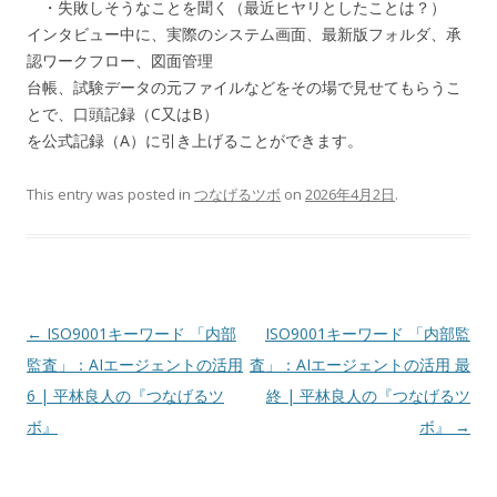
・失敗しそうなことを聞く（最近ヒヤリとしたことは？）
インタビュー中に、実際のシステム画面、最新版フォルダ、承
認ワークフロー、図面管理
台帳、試験データの元ファイルなどをその場で見せてもらうこ
とで、口頭記録（C又はB）
を公式記録（A）に引き上げることができます。
This entry was posted in
つなげるツボ
on
2026年4月2日
.
Post navigation
←
ISO9001キーワード 「内部
ISO9001キーワード 「内部監
監査」：AIエージェントの活用
査」：AIエージェントの活用 最
6 | 平林良人の『つなげるツ
終 | 平林良人の『つなげるツ
ボ』
ボ』
→