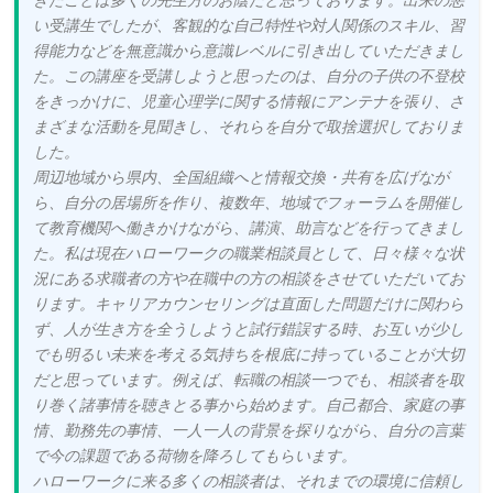
い受講生でしたが、客観的な自己特性や対人関係のスキル、習
得能力などを無意識から意識レベルに引き出していただきまし
た。この講座を受講しようと思ったのは、自分の子供の不登校
をきっかけに、児童心理学に関する情報にアンテナを張り、さ
まざまな活動を見聞きし、それらを自分で取捨選択しておりま
した。
周辺地域から県内、全国組織へと情報交換・共有を広げなが
ら、自分の居場所を作り、複数年、地域でフォーラムを開催し
て教育機関へ働きかけながら、講演、助言などを行ってきまし
た。私は現在ハローワークの職業相談員として、日々様々な状
況にある求職者の方や在職中の方の相談をさせていただいてお
ります。キャリアカウンセリングは直面した問題だけに関わら
ず、人が生き方を全うしようと試行錯誤する時、お互いが少し
でも明るい未来を考える気持ちを根底に持っていることが大切
だと思っています。例えば、転職の相談一つでも、相談者を取
り巻く諸事情を聴きとる事から始めます。自己都合、家庭の事
情、勤務先の事情、一人一人の背景を探りながら、自分の言葉
で今の課題である荷物を降ろしてもらいます。
ハローワークに来る多くの相談者は、それまでの環境に信頼し