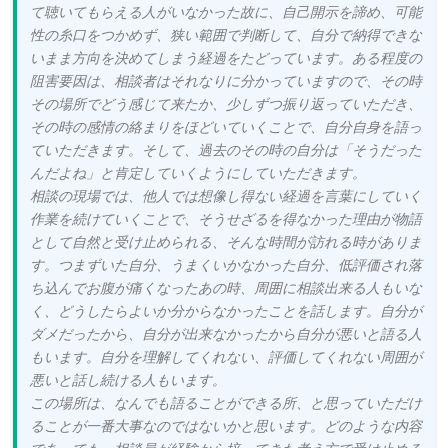
て聴いてもらえる人がいなかった故に、自己開示を諦め、可能
性の糸口をつかめず、狭い範囲で判断して、自分で納得できな
いまま方向を決めてしまう経過をたどっています。ある程度の
阻害要因は、相談者はそれなりに分かっていますので、その時
その場所でどう感じて来たか、少しずつ振り返っていただき、
その時の感情の絡まりをほどいていくことで、自分自身を語っ
ていただきます。そして、過去のその時の自分は「そうだった
んだよね」と肯定していくようにしていただきます。
相談の現場では、他人では想像し得ない経過を言葉にしていく
作業を続けていくことで、そうせざるを得なかった理由が物語
として自然と受け止められる、そんな時間が訪れる時がありま
す。つまずいた自分、うまくいかなかった自分、低評価され落
ち込んでお腹が痛くなったあの時、周囲に相談出来る人もいな
く、どうしたらよいか分からなかったことを話します。自分が
ダメだったから、自分が出来なかったから自分が悪いと語る人
もいます。自分を理解してくれない、評価してくれない周囲が
悪いと話し続ける人もいます。
この場所は、なんでも語ることができる所、と思っていただけ
ることが一番大事なのではないかと思います。どのような内容
であっても、相談員が経験から培ってきた考え方で受け止める