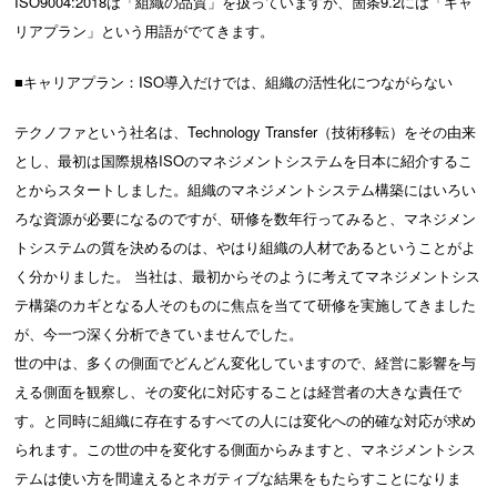
ISO9004:2018は「組織の品質」を扱っていますが、箇条9.2には「キャ
リアプラン」という用語がでてきます。
■キャリアプラン：ISO導入だけでは、組織の活性化につながらない
テクノファという社名は、Technology Transfer（技術移転）をその由来
とし、最初は国際規格ISOのマネジメントシステムを日本に紹介するこ
とからスタートしました。組織のマネジメントシステム構築にはいろい
ろな資源が必要になるのですが、研修を数年行ってみると、マネジメン
トシステムの質を決めるのは、やはり組織の人材であるということがよ
く分かりました。 当社は、最初からそのように考えてマネジメントシス
テ構築のカギとなる人そのものに焦点を当てて研修を実施してきました
が、今一つ深く分析できていませんでした。
世の中は、多くの側面でどんどん変化していますので、経営に影響を与
える側面を観察し、その変化に対応することは経営者の大きな責任で
す。と同時に組織に存在するすべての人には変化への的確な対応が求め
られます。この世の中を変化する側面からみますと、マネジメントシス
テムは使い方を間違えるとネガティブな結果をもたらすことになりま