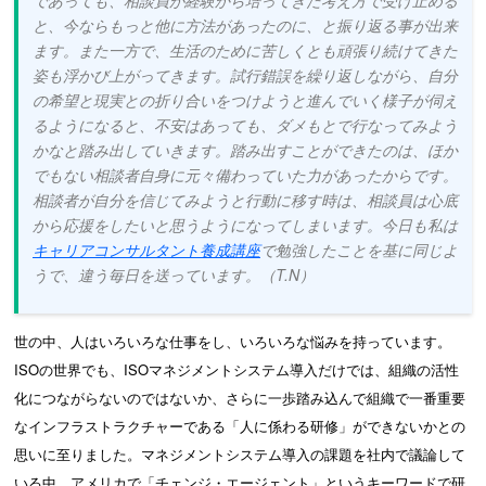
と、今ならもっと他に方法があったのに、と振り返る事が出来
ます。また一方で、生活のために苦しくとも頑張り続けてきた
姿も浮かび上がってきます。試行錯誤を繰り返しながら、自分
の希望と現実との折り合いをつけようと進んでいく様子が伺え
るようになると、不安はあっても、ダメもとで行なってみよう
かなと踏み出していきます。踏み出すことができたのは、ほか
でもない相談者自身に元々備わっていた力があったからです。
相談者が自分を信じてみようと行動に移す時は、相談員は心底
から応援をしたいと思うようになってしまいます。今日も私は
キャリアコンサルタント養成講座
で勉強したことを基に同じよ
うで、違う毎日を送っています。（T.N）
世の中、人はいろいろな仕事をし、いろいろな悩みを持っています。
ISOの世界でも、ISOマネジメントシステム導入だけでは、組織の活性
化につながらないのではないか、さらに一歩踏み込んで組織で一番重要
なインフラストラクチャーである「人に係わる研修」ができないかとの
思いに至りました。マネジメントシステム導入の課題を社内で議論して
いる中、アメリカで「チェンジ・エージェント」というキーワードで研