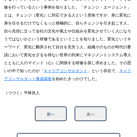
修を行っているという事例を知りました。「チェンジ・エージェント」
とは、チェンジ（変化）に対応できる人という意味ですが、単に変化に
身を任せるだけでなくもっと積極的に、自らチェンジを引き起こす人、
自ら先頭に立って会社の文化や風土や仕組みを変化させていく人になろ
うではないかという研修であるということを知りました。変化というキ
ーワード、変化に翻弄されて自分を見失う人、組織そのものが時代の要
請において変化せざるを得ない世界の到来にマネジメントシステム導入
とともに人のマインド（心）に関係する研修を探し求めました。その思
いの中で知ったのが「
キャリアコンサルタント
」という存在で、
キャリ
アコンサルタント養成講座
を始めたきっかけでした。
（つづく）平林良人
前へ
次へ