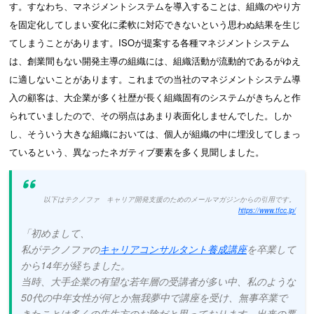
す。すなわち、マネジメントシステムを導入することは、組織のやり方
を固定化してしまい変化に柔軟に対応できないという思わぬ結果を生じ
てしまうことがあります。ISOが提案する各種マネジメントシステム
は、創業間もない開発主導の組織には、組織活動が流動的であるがゆえ
に適しないことがあります。これまでの当社のマネジメントシステム導
入の顧客は、大企業が多く社歴が長く組織固有のシステムがきちんと作
られていましたので、その弱点はあまり表面化しませんでした。しか
し、そういう大きな組織においては、個人が組織の中に埋没してしまっ
ているという、異なったネガティブ要素を多く見聞しました。
以下はテクノファ キャリア開発支援のためのメールマガジンからの引用です。
https://www.tfcc.jp/
「初めまして、
私がテクノファの
キャリアコンサルタント養成講座
を卒業して
から14年が経ちました。
当時、大手企業の有望な若年層の受講者が多い中、私のような
50代の中年女性が何とか無我夢中で講座を受け、無事卒業で
きたことは多くの先生方のお陰だと思っております。出来の悪