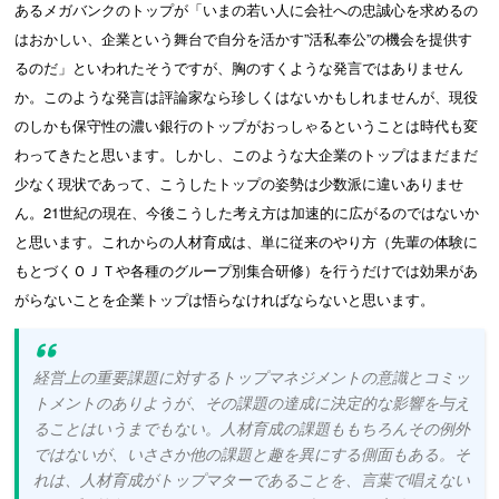
あるメガバンクのトップが「いまの若い人に会社への忠誠心を求めるの
はおかしい、企業という舞台で自分を活かす”活私奉公”の機会を提供す
るのだ」といわれたそうですが、胸のすくような発言ではありません
か。このような発言は評論家なら珍しくはないかもしれませんが、現役
のしかも保守性の濃い銀行のトップがおっしゃるということは時代も変
わってきたと思います。しかし、このような大企業のトップはまだまだ
少なく現状であって、こうしたトップの姿勢は少数派に違いありませ
ん。21世紀の現在、今後こうした考え方は加速的に広がるのではないか
と思います。これからの人材育成は、単に従来のやり方（先輩の体験に
もとづくＯＪＴや各種のグループ別集合研修）を行うだけでは効果があ
がらないことを企業トップは悟らなければならないと思います。
経営上の重要課題に対するトップマネジメントの意識とコミッ
トメントのありようが、その課題の達成に決定的な影響を与え
ることはいうまでもない。人材育成の課題ももちろんその例外
ではないが、いささか他の課題と趣を異にする側面もある。そ
れは、人材育成がトップマターであることを、言葉で唱えない