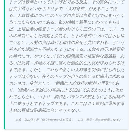
トップは皆無といってよいほどである反面、その実体について
は文字通りピンからキリまで 「人材育成」があることであ
る。人材育成についてのトップの言葉は言葉だけではまったく
当てにならないのである。私の感触で勝手にいわせてもらえ
ば、上場企業の経営トップ層のおそらく三分の二は、モノ、カ
ネの革新に示した英知と決断を、ヒトの育成については示し得
ていない。人材の質は時代と環境の変化と共に変わる、という
基本的な認識すら不確かなようにみえる。未曽有の不連続変化
の時代には、かつてないほどの国際感覚と複眼的な価値観、あ
るいは異質・異能の才能に富んだ個性的な人材が求められるは
ずである。しかし、これらの新しい人材像を明確に打ち出した
トップは少ない。多くのトップが自らの率いる組織人に求める
ホンネは、依然として、”組織の人的秩序の維持と平和”であ
り、”組織への忠誠心の高揚による団結”であるかのように思わ
れてならない、つまり、調和とバランスの舵とりによる団結の
上に乗ろうとするトップである。これでは２１世紀に通用する
人材の育成は到底間に合いそうもない。
出典 横山哲夫著「個立の時代の人材育成」－多様・異質・異能が組織を伸ばす－