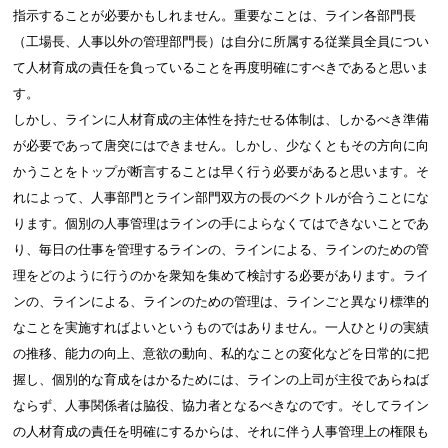
指示することが必要かもしれません。重要なことは、ライン各部門長
（工場長、人事以外の管理部門長）は自分に所属する従業員全員につい
て人材育成の責任を負っていることを再度明確にすべきであると思いま
す。
しかし、ラインに人材育成の主体性を持たせる体制は、しかるべき準備
が必要であって唐突にはできません。しかし、少なくともその方向に向
かうことをトップが断言することは早く行う必要があると思います。そ
れによって、人事部門とライン部門双方の長のベクトルが合うことにな
ります。個別の人事管理はラインの手によらなくてはできないことであ
り、毎日の仕事を管理するラインの、ラインによる、ラインのための管
理をどのように行うのかを衆知を集めて検討する必要があります。ライ
ンの、ラインによる、ラインのための管理は、ラインごと異なり標準的
なことを実施すればよいというものではありません。一人ひとりの実績
の推移、能力の向上、意欲の動向、私的なことの変化などを日常的に把
握し、個別的な育成をはかるためには、ラインの上司が主役であらねば
ならず、人事関係者は脇役、協力者となるべきなのです。そしてライン
の人材育成の責任を明確にするからは、それに伴う人事管理上の権限も