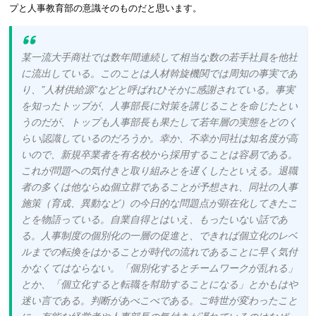
プと人事教育部の意識そのものだと思います。
某一流大手商社では数年間連続して相当な数の若手社員を他社
に流出している。このことは人材斡旋機関では周知の事実であ
り、”人材供給源”などと呼ばれひそかに感謝されている。事実
を知ったトップが、人事部長に対策を講じることを命じたとい
うのだが、トップも人事部長も果たして若年層の実態をどのく
らい認識しているのだろうか。幸か、不幸か同社は知名度が高
いので、新規卒業者を有名校から採用することは容易である。
これが問題への気付きと取り組みとを遅くしたといえる。退職
者の多くは他ならぬ個立群であることが予想され、同社の人事
施策（育成、異動など）の今日的な問題点が顕在化してきたこ
とを物語っている。自業自得とはいえ、もったいない話であ
る。人事制度の個別化の一層の促進と、できれば個立化のレベ
ルまでの転換をはかることが時代の流れであることに早く気付
かなくてはならない。「個別化するとチームワークが乱れる」
とか、「個立化すると転職を幇助することになる」とかもはや
迷い言である。判断があべこべである。ご時世が変わったこと