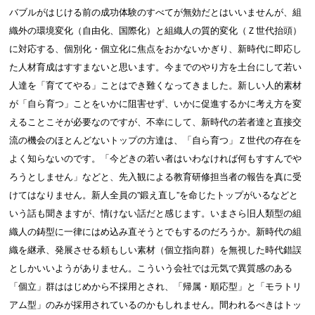
バブルがはじける前の成功体験のすべてが無効だとはいいませんが、組
織外の環境変化（自由化、国際化）と組織人の質的変化（Ｚ世代抬頭）
に対応する、個別化・個立化に焦点をおかないかぎり、新時代に即応し
た人材育成はすすまないと思います。今までのやり方を土台にして若い
人達を「育ててやる」ことはでき難くなってきました。新しい人的素材
が「自ら育つ」ことをいかに阻害せず、いかに促進するかに考え方を変
えることこそが必要なのですが、不幸にして、新時代の若者達と直接交
流の機会のほとんどないトップの方達は、「自ら育つ」Ｚ世代の存在を
よく知らないのです。「今どきの若い者はいわなければ何もすすんでや
ろうとしません」などと、先入観による教育研修担当者の報告を真に受
けてはなりません。新人全員の”鍛え直し”を命じたトップがいるなどと
いう話も聞きますが、情けない話だと感じます。いまさら旧人類型の組
織人の鋳型に一律にはめ込み直そうとでもするのだろうか。新時代の組
織を継承、発展させる頼もしい素材（個立指向群）を無視した時代錯誤
としかいいようがありません。こういう会社では元気で異質感のある
「個立」群ははじめから不採用とされ、「帰属・順応型」と「モラトリ
アム型」のみが採用されているのかもしれません。間われるべきはトッ