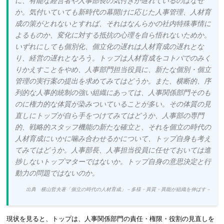
に、有能な経営者や人事部長の気付きが遅れているのはなぜ
か。気付いていても新時代の幕開けに応じた人事管理、人材育
成の策がとれないとすれば、それはなんらかの社内特殊事情に
よるものか、変化に対する抵抗の心理を自ら悟れないためか。
いずれにしても個別化、個立化の遅れは人材育成の遅れとな
り、経営の遅れとなろう。トップは人材育成をコトバでのみく
りかえすことをやめ、人事部門担当役員に、新たな個別・個立
管理の実行案の提出を求めてみてはどうか。また、横断的、序
列的な人事的統制の強い組織にあっては、人事関係部門そのも
のに権力的な体質が染みついていることが多い。その体質の見
直しにトップが自ら手をつけてみてはどうか、人事部の専門
的、戦略的スタッフ機能の新たな確立と、それを個立の時代の
人材育成にいかに噛み合わせるかについて、トップ自身も考え
てみてはどうか。人事部長、人事担当役員に任せておいては進
捗しないトップマターではないか。トップ自身の意思決定と行
動力の問題ではないのか。
出典 横山哲夫著「個立の時代の人材育成」－多様・異質・異能が組織を伸ばす－
現状を見ると、トップは、人事関係部門の責任・権限・役割の見直しを