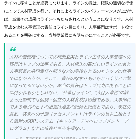
ラインに移すことが必要になります。ラインの長は、権限の適切な行使
によって人材育成を行い、それによるラインのパフォーマンスが上がれ
ば、当然その成果はラインへもたらされるということになります。人材
育成を含む人事管理の責任はライン長にあり、人事部門はサポート役で
あることを明確にする、当然従業員にも明らかにすることが必要です。
人材の管轄権についての構想立案とライン主体の人事管理への
移行はトップの仕事である。人材流失の甚だしいラインの長と
人事部長の共同責任を問うなどの手段をとるのもトップの仕事
ではなかろうか。そして、責任のなすりあいをじっくりとご覧
になってみてはいかが。本当の責任はトップ自身にあることに
気付かれるかもしれない。“仕事はライン”、”人は人事部”の誤
まった図式では個別・個立の人材育成は困難である。人事部に
できる個別のヒトの把握は過去の記録と記憶とであり、現在の
意欲、将来への予測（ァセスメント）はラインの長を主役とす
る個別のCDPシステム （キャリア・ディベロップメント・プ
ログラム）などに依存せざるを得ない。
出典 横山哲夫著「個立の時代の人材育成」－多様・異質・異能が組織を伸ばす－