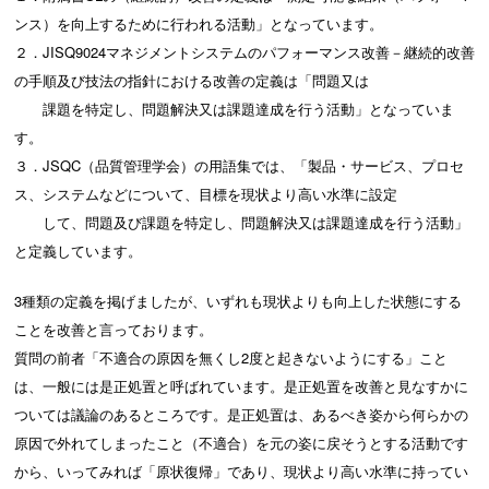
ンス）を向上するために行われる活動」となっています。
２．JISQ9024マネジメントシステムのパフォーマンス改善－継続的改善
の手順及び技法の指針における改善の定義は「問題又は
課題を特定し、問題解決又は課題達成を行う活動」となっていま
す。
３．JSQC（品質管理学会）の用語集では、「製品・サービス、プロセ
ス、システムなどについて、目標を現状より高い水準に設定
して、問題及び課題を特定し、問題解決又は課題達成を行う活動」
と定義しています。
3種類の定義を掲げましたが、いずれも現状よりも向上した状態にする
ことを改善と言っております。
質問の前者「不適合の原因を無くし2度と起きないようにする」こと
は、一般には是正処置と呼ばれています。是正処置を改善と見なすかに
ついては議論のあるところです。是正処置は、あるべき姿から何らかの
原因で外れてしまったこと（不適合）を元の姿に戻そうとする活動です
から、いってみれば「原状復帰」であり、現状より高い水準に持ってい