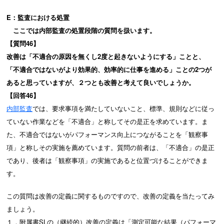
E：監査における処置
ここでは内部監査の処置段階の質問を扱います。
【質問46】
改善は「不適合の原因を無くし2度と起きないようにする」ことと、
「不適合ではないがより効果的、効率的に仕事を進める」ことの2つが
あると思っていますが、２つとも改善と考えて良いでしょうか。
【回答46】
内部監査
では、要求事項を満たしていないこと、標準、規則などに従っ
ていない作業などを「不適合」と称してその是正を求めています。ま
た、不適合ではないがパフォーマンス向上につながることを「観察事
項」と称しその実施を薦めています。質問の前者は、「不適合」の是正
であり、後者は「観察事項」の実施であると位置づけることができま
す。
この質問は改善の定義に関するものですので、改善の定義を当たってみ
ましょう。
１．附属書SLの（継続的）改善の定義は「測定可能な結果（パフォーマ