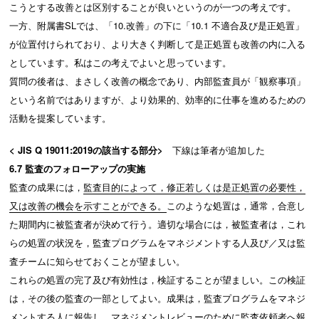
こうとする改善とは区別することが良いというのが一つの考えです。
一方、附属書SLでは、「10.改善」の下に「10.1 不適合及び是正処置」
が位置付けられており、より大きく判断して是正処置も改善の内に入る
としています。私はこの考えでよいと思っています。
質問の後者は、まさしく改善の概念であり、内部監査員が「観察事項」
という名前ではありますが、より効果的、効率的に仕事を進めるための
活動を提案しています。
< JIS Q 19011:2019の該当する部分>
下線は筆者が追加した
6.7 監査のフォローアップの実施
監査の成果には，
監査目的によって，修正若しくは是正処置の必要性，
又は改善の機会を示すことができる。
このような処置は，通常，合意し
た期間内に被監査者が決めて行う。適切な場合には，被監査者は，これ
らの処置の状況を，監査プログラムをマネジメントする人及び／又は監
査チームに知らせておくことが望ましい。
これらの処置の完了及び有効性は，検証することが望ましい。この検証
は，その後の監査の一部としてよい。成果は，監査プログラムをマネジ
メントする人に報告し，マネジメントレビューのために監査依頼者へ報