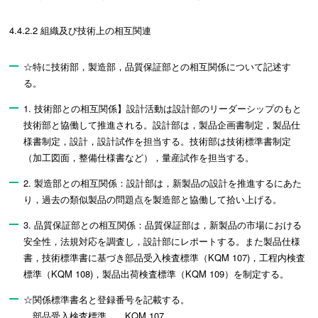
4.4.2.2 組織及び技術上の相互関連
☆特に技術部，製造部，品質保証部との相互関係について記述す
る。
1. 技術部との相互関係】設計活動は設計部のリーダーシップのもと
技術部と協働して推進される。設計部は，製品企画書制定，製品仕
様書制定，設計，設計試作を担当する。技術部は技術標準書制定
（加工図面，整備仕様書など），量産試作を担当する。
2. 製造部との相互関係：設計部は，新製品の設計を推進するにあた
り，過去の類似製品の問題点を製造部と協働して拾い上げる。
3. 品質保証部との相互関係：品質保証部は，新製品の市場における
安全性，法規対応を調査し，設計部にレポートする。また製品仕様
書，技術標準書に基づき部品受入検査標準（KQM 107)，工程内検査
標準（KQM 108)，製品出荷検査標準（KQM 109）を制定する。
☆関係標準書名と登録番号を記載する。
部品受入検査標準 KQM 107