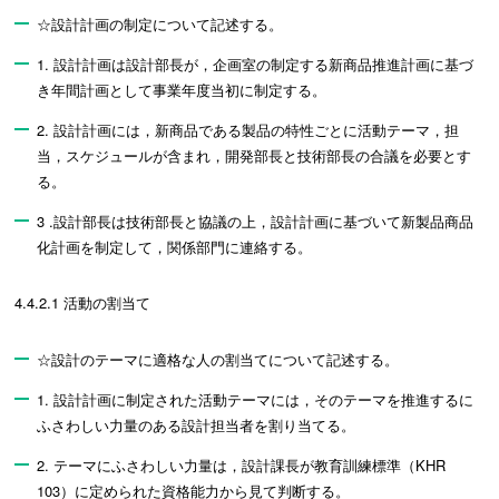
☆設計計画の制定について記述する。
1. 設計計画は設計部長が，企画室の制定する新商品推進計画に基づ
き年間計画として事業年度当初に制定する。
2. 設計計画には，新商品である製品の特性ごとに活動テーマ，担
当，スケジュールが含まれ，開発部長と技術部長の合議を必要とす
る。
3 .設計部長は技術部長と協議の上，設計計画に基づいて新製品商品
化計画を制定して，関係部門に連絡する。
4.4.2.1 活動の割当て
☆設計のテーマに適格な人の割当てについて記述する。
1. 設計計画に制定された活動テーマには，そのテーマを推進するに
ふさわしい力量のある設計担当者を割り当てる。
2. テーマにふさわしい力量は，設計課長が教育訓練標準（KHR
103）に定められた資格能力から見て判断する。