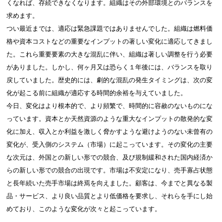
くなれば、存続できなくなります。組織はその外部環境とのバランスを
求めます。
つい最近までは、適応は緊急課題ではありませんでした。組織は燃料価
格や資本コストなどの重要なインプットの著しい変化に適応してきまし
た。これら重要要素の大きな混乱に伴い、組織は著しい調整を行う必要
がありました。しかし、何ヶ月又は恐らく１年後には、バランスを取り
戻していました。歴史的には、劇的な混乱の発生タイミングは、次の変
化が起こる前に組織が適応する時間的余裕を与えていました。
今日、変化はより根本的で、より頻繁で、時間的に容赦のないものにな
っています。資本とか天然資源のような重大なインプットの散発的な変
化に加え、収入とか利益を激しく脅かすような避けようのない未曾有の
変化が、受入側のシステム（市場）に起こっています。その変化の主要
な次元は、外国との新しい形での競合、及び規制緩和された国内経済か
らの新しい形での競合の出現です。市場は不安定になり、売手寡占状態
と長年続いた売手市場は終焉を向えました。顧客は、今までと異なる製
品・サービス、より良い品質とより低価格を要求し、それらを手にし始
めており、このような変化が次々と起こっています。