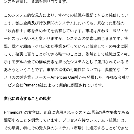
ンスを追跡し、資源を割り当てます。
このシステム的な見方により、すべての組織を投影できると確信してい
ます。独占企業及び行政機関のシステムにおいても、異なった形態の
「競合相手」⑧を含め全てを含有しています。市場は変わり、製品・サ
ービスもいろいろと変わりますが、システムの要素は同じままです。実
際、我々が組織（それがまだ事業を行っていると仮定して）の将来に関
して、確実に言うことができる唯一のことは、依然として組織は図2.4に
示すモデルの全ての構成要素を持ったシステムとして運用されているで
あろうということです。事業の進化の可能性については、典型的な「ア
メリカの製造業」メーカーAmerican Can社から発展した、多様な金融サ
ービス会社Primerica社によって劇的に例証されています。
変化に適応することの現実
Primerica社の変容は、組織に適用されるシステム理論の基本要素である
適応することを例示しています。プロセスを持つシステム（組織）は、
その環境、特にその受入側のシステム（市場）に適応することができな