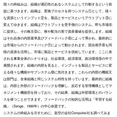
我々の枠組みは、組織が適応性のあるシステムとして行動するという前
提に基づきます。組織は、変換プロセスを持つシステム①として、様々
な資源というインプット②を、製品とサービスというアウトプット③に
変えてゆきます。組織はアウトプットを受手側のシステム、即ち市場④
に提供し、その株主⑤に、株や配当の形で資産価値を提供します。組織
はそれ自身の内部基準及びフィードバック⑥によって導かれ、最終的に
は市場からのフィードバック⑦によって動かされます。競合相手⑧も同
様の資源を活用し、市場に製品とサービスを供給しています。ここに表
される事業全体のシナリオは、社会環境、経済環境、政治環境⑨の中で
展開されます。組織の内部を見ると、インプットを製品とサービスに変
える様々な機能やサブシステム⑩に気付きます。これらの内部の機能又
は部門は、全体組織と同じシステム特性を持っています。最終的に組織
は、内部と外部のフィードバックを理解し、反応する管理機構としてマ
ネジメント機能⑪を持っており、その結果、組織は外部環境とのバラン
スを保つことができます。フィードバックの知的な活用は「学習する組
織」（Senge、1990年）の中心命題です。
システムの枠組みを示すために、架空の会社Computec社を調べてみま