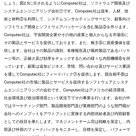
しょう。図2.5に示されるようにComputec社は、ソフトウェア開発及び
システムエンジニアリング会社①です。Computec社は資本、人材、技
術と材料②を利用して、システムコンサルティングサービス、顧客向け
ソフトウェア開発とソフトウェアパッケージを含む製品③を作ります。
Computec社は、宇宙開発企業やその他の産業と個人からなる市場④に
その製品とサービスを提供しております。また、株主⑤に資産価値を提
供します。会社はその製品の識別、各種報告及び最終製品であるパッケ
ージ等の、正確さ及び効率をチェックするための様々な内部機構⑥を持
っています。顧客は追加ビジネス、苦情、問い合わせ及びサービス要請
を通してComputec社にフィードバック⑦を提供します。競合相手⑧は
Computec社の市場に製品とサービスを提供するソフトウェアとシステ
ムエンジニアリングの会社です。Computec社はアメリカの経済環境、
社会環境及び政治環境⑨という状況下でその事業を行います。会社の中
ではマーケティング部門、製品開発部門及び業務部門のような部門⑩が
会社へのインプットをアウトプットに変換する内部供給者及び内部顧客
としての役目を果たします。マネジメントチーム⑪は戦略を策定し、内
部及び外部のフィードバックをモニターし、目標を策定し、パフォーマ