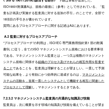
< JIS Q 19011:2019
の該当する部分>
下線は筆者が追加した。
ISO19001附属書Aは、規格の最後に（参考）として付されている、「監
査を計画及び実施する監査員に対する追加の手引」のことです。全部で
18項目の手引きが書かれています。
質問にあるプロセスアプローチに関する記述はA2にあります。
A.2
監査に対するプロセスアプローチ
“プロセスアプローチ”の利用は，ISO/IEC 専門業務用指針第1 部の附属
書SL に従う，全てのISO マネジメントシステム規格における要求事項
である。マネジメントシステム監査とは，一つ又は複数のマネジメント
システム規格に関係する
組織のプロセス及びそれらの相互作用を監査す
ること
であることを，監査員は理解することが望ましい。一貫して予測
可能な結果を，より有効にかつ効率的に達成するのは，
マネジメントシ
ステムの活動を，首尾一貫したシステムとして機能する相互に関連した
プロセスとして理解
し，マネジメントするときである。
7.2.3.2
マネジメントシステム監査員の共通的な知識及び技能
監査員は，次に概要を示す領域の知識及び技能を備えていることが望ま