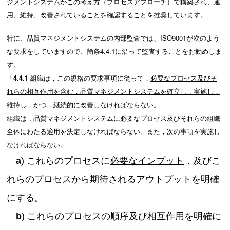
ジメントシステムがこの考え方（プロセスアプローチ）で構築され、運
用、維持、改善されていることを確認することを推奨しています。
特に、品質マネジメントシステムの内部監査では、ISO9001が次のよう
な要求をしていますので、箇条4.4.1に沿って監査することをお勧めしま
す。
「
4.4.1
組織は，この規格の要求事項に従って，
必要なプロセス及びそ
れらの相互作用を含む，品質マネジメントシステムを確立し，実施し，
維持し，かつ，継続的に改善しなければならない
。
組織は，品質マネジメントシステムに必要なプロセス及びそれらの組織
全体にわたる適用を決定しなければならない。また，次の事項を実施し
なければならない。
a
) これらのプロセスに
必要なインプット
，及びこ
れらのプロセスから
期待されるアウトプット
を明確
にする。
b
) これらのプロセスの
順序及び相互作用
を明確に