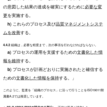
の意図した結果の達成を確実にするために
必要な変
更
を実施する。
h
) これらのプロセス及び
品質マネジメントシステ
ムを改善
する。
4.4.2
組織は，必要な程度まで，次の事項を行わなければならない。
a
) プロセスの運用を支援するための
文書化した情
報を維持
する。
b
) プロセスが計画どおりに実施されたと確信する
ための
文書化した情報を保持
する。」
このように、監査を「組織のプロセス」に沿って行うことをISO19011附
属書A.2では推奨しています。