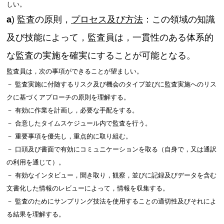
しい。
a
) 監査の原則，
プロセス及び方法
：この領域の知識
及び技能によって，監査員は，一貫性のある体系的
な監査の実施を確実にすることが可能となる。
監査員は，次の事項ができることが望ましい。
－ 監査実施に付随するリスク及び機会のタイプ並びに監査実施へのリス
クに基づくアプローチの原則を理解する。
－ 有効に作業を計画し，必要な手配をする。
－ 合意したタイムスケジュール内で監査を行う。
－ 重要事項を優先し，重点的に取り組む。
－ 口頭及び書面で有効にコミュニケーションを取る（自身で，又は通訳
の利用を通じて）。
－ 有効なインタビュー，聞き取り，観察，並びに記録及びデータを含む
文書化した情報のレビューによって，情報を収集する。
－ 監査のためにサンプリング技法を使用することの適切性及びそれによ
る結果を理解する。