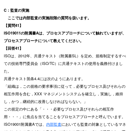
C
：監査の実施
ここでは内部監査の実施段階の質問を扱います。
【質問41
】
ISO19011
の附属書A
は、プロセスアプローチについて触れていますが、
プロセスアプローチについて教えてください。
【回答41
】
ISOは、2012年、共通テキスト（附属書SL）を定め、規格制定するすべ
ての技術専門委員会（ISO/TC）に共通テキストの使用を義務付けまし
た。
共通テキスト箇条4.4には次のようにあります。
「組織は，この規格の要求事項に従って，必要なプロセス及びそれらの
相互作用を含む，XXX マネジメントシステムを確立し，実施し，維持
し，かつ，継続的に改善しなければならない。」
この規定の中にある「・・・必要なプロセス及びそれらの相互作
用・・・」に焦点を当てることをプロセスアプローチと呼んでいます。
ISO19001附属書Aでは、
内部監査
においても監査の対象としているマネ