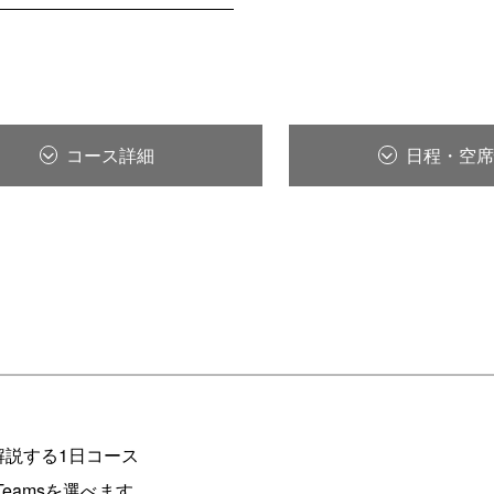
コース詳細
日程・空席
を解説する1日コース
eamsを選べます。