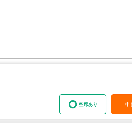
空席あり
申