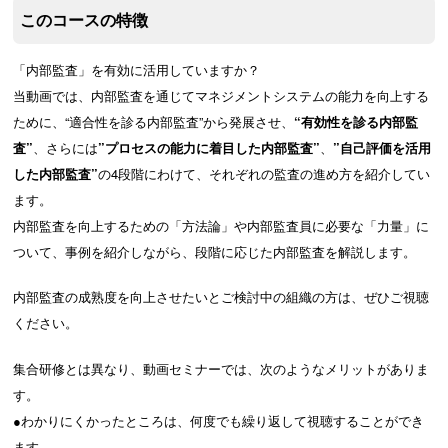
このコースの特徴
「内部監査」を有効に活用していますか？
当動画では、内部監査を通じてマネジメントシステムの能力を向上する
ために、“適合性を診る内部監査”から発展させ、
“有効性を診る内部監
査”
、さらには
”プロセスの能力に着目した内部監査”
、
”自己評価を活用
した内部監査”
の4段階にわけて、それぞれの監査の進め方を紹介してい
ます。
内部監査を向上するための「方法論」や内部監査員に必要な「力量」に
ついて、事例を紹介しながら、段階に応じた内部監査を解説します。
内部監査の成熟度を向上させたいとご検討中の組織の方は、ぜひご視聴
ください。
集合研修とは異なり、動画セミナーでは、次のようなメリットがありま
す。
●わかりにくかったところは、何度でも繰り返して視聴することができ
ます