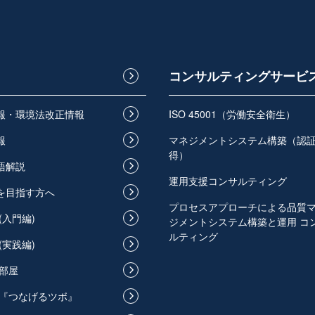
コンサルティングサービ
情報・環境法改正情報
ISO 45001（労働安全衛生）
報
マネジメントシステム構築（認
得）
語解説
運用支援コンサルティング
員を目指す方へ
プロセスアプローチによる品質
(入門編)
ジメントシステム構築と運用 コ
ルティング
(実践編)
部屋
『つなげるツボ』