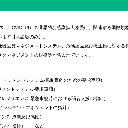
ス（COVID-19）の世界的な感染拡大を受け、関連する国際規格（I
います【英語版のみ】。
機器品質マネジメントシステム、危険薬品及び微生物に対する
スクマネジメントの規格等が含まれています。
機器-品質マネジメントシステム-規制目的のための要求事項）
続マネジメントシステム-要求事項）
ュニティのレジリエンス-緊急事態時における弱者支援の指針）
態管理-インシデントマネジメントの指針）
ジリエンス-原則及び属性）
マネジメント-指針） など