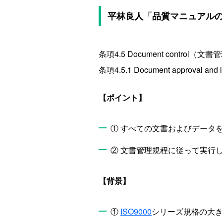
平林良人「品質マニュアルの作
条項4.5 Document control（文
条項4.5.1 Document approva
【ポイント】
① すべての文書およびデータ
② 文書管理規程に従って実行
【背景】
①
ISO9000
シリーズ規格の大