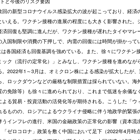
フトと今後のリスク要因
数回の新型コロナウイルス感染拡大の波が起こっており、経済
といえる。ワクチン接種の進展の程度にも大きく影響された。
経済回復も堅調に進んだが、ワクチン接種が遅れたタイやマレ
の入国制限や消費の下押しで、内需の回復には時間が掛かって
期には各国経済も回復基調を強めている。また、徐々にワクチン
ミック（流行の定常化）」とみなし、ワクチン接種を進めなが
。2022年1～3月は、オミクロン株による感染が拡大したが
ら、ロックダウンなどの厳格な制限措置は採られていない。海
置の免除等）も徐々に進められており、これまで低迷を余儀な
による貿易・投資活動の活発化等が期待される。こうした「ウ
れるものの、ロシアによるウクライナ侵略に伴う地政学的緊張
伴うインフレの進行、米国の金融政策の正常化の影響（資本流
「ゼロコロナ」政策を敷く中国において足下（2022年4月時