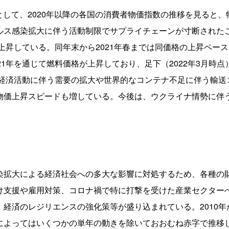
00として、2020年以降の各国の消費者物価指数の推移を見ると
ルス感染拡大に伴う活動制限でサプライチェーンが寸断された
に上昇している。同年末から2021年春までは同価格の上昇ペー
21年を通じて燃料価格が上昇しており、足下（2022年3月時
の経済活動に伴う需要の拡大や世界的なコンテナ不足に伴う輸
物価上昇スピードも増している。今後は、ウクライナ情勢に伴
染拡大による経済社会への多大な影響に対処するため、各種の
け支援や雇用対策、コロナ禍で特に打撃を受けた産業セクター
経済のレジリエンスの強化策等が盛り込まれている。2010年
によってはいくつかの単年の動きを除いておおむね赤字で推移