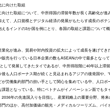
化に向けた取組
に向けた取組について、中所得国の滞留年数が長く高齢化が進
加えて、人口規模とデジタル経済の発展がもたらす成長のポテ
抱えるインドの3か国を例にとり、各国の取組と課題について
産業化が進み、貿易や対内投資の拡大によって成長を遂げてき
売を行っている日本企業の数もASEANの中で最多となっている（
点として発展してきたタイであるが、中所得段階に40年以上滞
も人口ボーナス期が続くと見込まれるアジアの後発国や、”China
どが労働集約部門の担い手として関心を集めている中、人口ボ
な課題となっている。特にベトナムがイノベーション面でもタ
2036年の先進国入りを目指し、産業戦略上の重要分野、将
部門のほか、高付加価値の観光・メディカルツーリズム、バイ