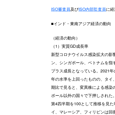
ISO審査員
及び
ISO内部監査員
に経
■インド・東南アジア経済の動向
（経済の動向）
（1）実質GD成長率
新型コロナウイルス感染拡大の影響
ン、シンガポール、ベトナムを指す
プラス成長となっている。2021年
年の水準を上回ったものの、タイ、
期比で見ると、変異株による感染
ポール以外の国々で下押しされた。
第4四半期を100として推移を見
イ、マレーシア、フィリピンは回復