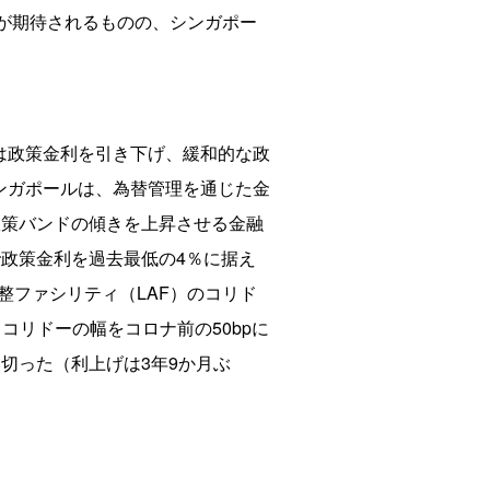
善が期待されるものの、シンガポー
は政策金利を引き下げ、緩和的な政
ンガポールは、為替管理を通じた金
の政策バンドの傾きを上昇させる金融
で政策金利を過去最低の4％に据え
導性調整ファシリティ（LAF）のコリド
、コリドーの幅をコロナ前の50bpに
み切った（利上げは3年9か月ぶ