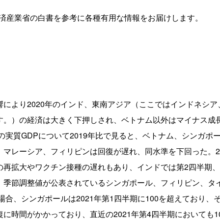
済産業省の白書を参考に各種有用な情報をお届けします。
により2020年のインド、東南アジア（ここではインドネシ
。）の経済は大きく下押しされ、ベトナム以外はマイナス成長
の実質GDPについて2019年比で見ると、ベトナム、シンガポー
マレーシア、フィリピンは回復が遅れ、同水準を下回った。202
の再拡大やワクチン接種の遅れもあり、インドでは第2四半期、
季節調整値が公表されているシンガポール、フィリピン、タイ
た場合、シンガポールは2021年第1四半期に100を超えており
に時間がかかっており、直近の2021年第4四半期においても1