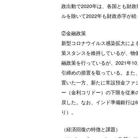
政出動で2020年は、各国とも財
ルを除いて2022年も財政赤字が
②金融政策
新型コロナウイルス感染拡大によ
策スタンスを維持しているが、物
融政策を行っているが、2021年1
引締めの措置を取っている。また、
置いた一方、新たに常設預金ファシリティ（
ー（金利コリドー）の下限を従来のリ
戻した。なお、インド準備銀行は6月
り）。
（経済回復の特徴と課題）