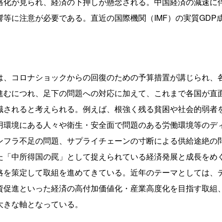
格化が見られ、経済の下押しが懸念される。中国経済の減速に
等に注意が必要である。直近の国際機関（IMF）の実質GDP
は、コロナショックからの回復のための予算措置が講じられ、
進むにつれ、足下の問題への対応に加えて、これまで各国が直
識されると考えられる。例えば、根強く残る貧困や社会的弱者
用環境にある人々や衛生・安全面で問題のある労働環境等のデ
ンフラ不足の問題、サプライチェーンの寸断による供給途絶の
た「中所得国の罠」として捉えられている経済発展と成長をめ
略を策定して取組を進めてきている。近年のテーマとしては、
資促進といった経済の高付加価値化・産業高度化を目指す取組
大きな軸となっている。