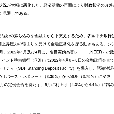
政状況が大幅に悪化した。経済活動の再開により財政状況の改
続く見通しである。
る経済の落ち込みを金融面から下支えするため、各国中央銀行
価上昇圧力の強まりを受けて金融正常化を探る動きもある。シ
0月、2022年1月及び4月に、名目実効為替レート（NEER）
インド準備銀行（RBI）は2022年4月6～8日の金融政策会合
SDF:Standing Deposit Facility）を導入し、誘
バース・レポレート（3.35%）からSDF（3.75%）に変更
の定例会合を待たず、5月に利上げ（4.0%から4.4%）に踏