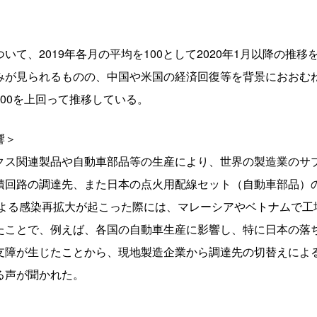
いて、2019年各月の平均を100として2020年1月以降の推
が見られるものの、中国や米国の経済回復等を背景におおむね
00を上回って推移している。
響＞
クス関連製品や自動車部品等の生産により、世界の製造業のサ
積回路の調達先、また日本の点火用配線セット（自動車部品）
による感染再拡大が起こった際には、マレーシアやベトナムで
たことで、例えば、各国の自動車生産に影響し、特に日本の落ち
支障が生じたことから、現地製造企業から調達先の切替えによ
る声が聞かれた。