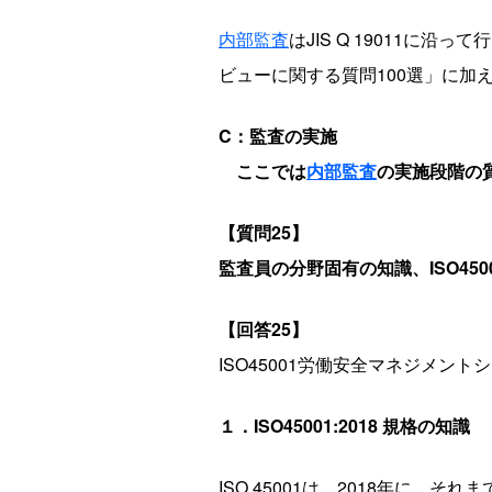
内部監査
はJIS Q 19011に
ビューに関する質問100選」に加
C：監査の実施
ここでは
内部監査
の実施段階の
【質問25】
監査員の分野固有の知識、ISO4
【回答25】
ISO45001労働安全マネジメ
１．ISO45001:2018 規格の知識
ISO 45001は、2018年に、