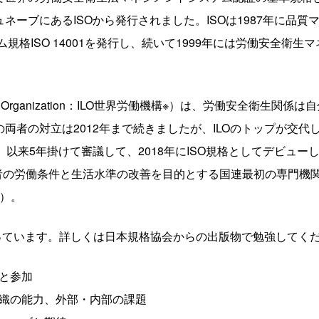
ーブにあるISOから発行されました。ISOは1987年に品質マネ
ム規格ISO 14001を発行し、続いて1999年には労働安全衛
 Labour Organization：ILO世界労働機構※）は、労働安全衛
両者の対立は2012年まで続きましたが、ILOのトップが交
、以来5年掛けて審議して、2018年にISO規格としてデビュー
働者の労働条件と生活水準の改善を目的とする国連最初の専門機
在）。
徴を持っています。詳しくは日本規格協会からの出版物で勉強してく
協議と参加
、組織の能力、外部・内部の課題