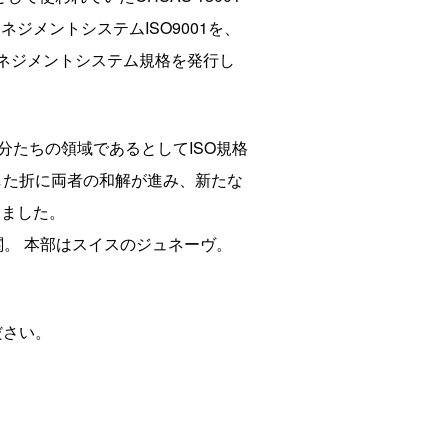
ジメントシステムISO9001を、
生マネジメントシステム規格を発行し
生関係は自分たちの領域であるとしてISO規格
代した折に両者の和解が進み、新たな
しました。
関。 本部はスイスのジュネーヴ。
ださい。