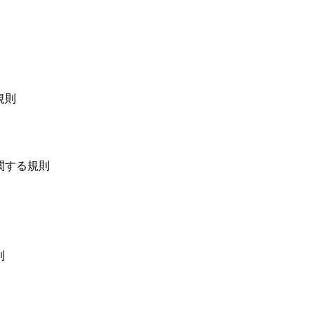
規則
する規則
則