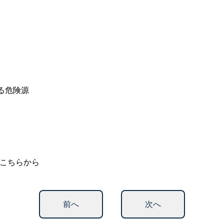
る危険源
こちらから
前へ
次へ