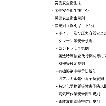
・労働安全衛生法
・労働安全衛生施行令
・労働安全衛生規則
・諸規則（例えば、下記）
－ボイラー及び圧力容器安全
－クレーン等安全規則
－ゴンドラ安全規則
－製造時等検査代行機関等に関
－機械等検定規則
－有機溶剤中毒予防規則
－四アルキル鉛中毒予防規則
－特定化学物質等障害予防規
－高気圧作業安全衛生規則
－電離放射線障害防止規則