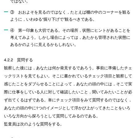
ではない。
③ おおよそを見るのではなく，たとえば棚の中のコーナーを観る
ように，いわゆる“掘り下げで”観るべきである。
④ 第一印象も大切である。その場所，状態にヒントがあることを
考えてみよう。しかし場合によっては，あたかも管理された状態に
あるかのように見えるかもしれない。
4.2.2 質問する
観察した後には，あなたは何か発見するであろう。事前に準備したチェ
ックリストを見てもよい。そこに書かれているチェック項目と観察して
感じたことをダブらせることによって，あなたの頭の中には，そこで実
際に仕事をしている人に対して確認したいこと，聞いてみたいことが必
ず出てくるはずである。単にチェック項目をみて質問するのではなく，
あなたの頭の中に1つのイメージとして浮かび上がってきたことをいろ
いろな方向から探ろうとして質問してみるのである。
監査員は次のような質問をする。