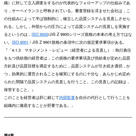
織）に対して立入調査をするのが代表的なフォローアップの仕組みであ
り，サーベイランスと呼称されている。審査登録を済ませた会社は，こ
の仕組みによって半ば強制的に，確立した品質システムを見直しさせら
れる。しかし，外部からの圧力によって品質システムの見直しを実施す
るというのは，
ISO 9000
/JIS Z 9900シリーズ規格の本来の考え方ではな
い。
ISO 9001
/ JIS Z 9901規格の条項中に次の規定要求事項がある。
『「4.1.3 マネジメント・レビュー（経営者による見直し）：執行責任
をもつ供給側の経営者は，この規格の要求事項及び供給者が定めた品質
方針及び品質目標を満足するために，品質システムが引き続き適切，か
つ，効果的に運営されることを確実にするのに十分な，あらかじめ定め
られた間隔で品質システムの見直しを行うこと。この見直しの記録は，
保管すること。』
このことを経営者は肝に銘じて
内部監査
を自分の代行として行うことを
組織内に徹底することが肝要である。」
第4章