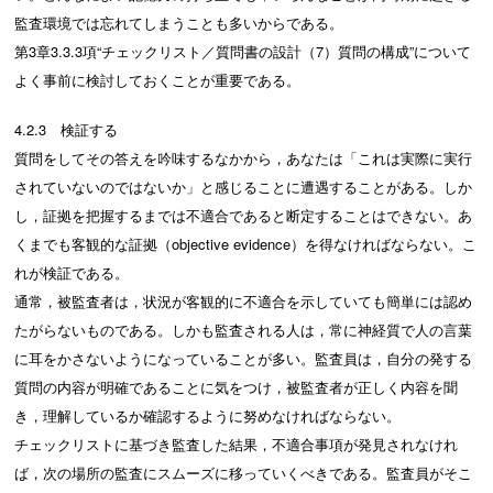
監査環境では忘れてしまうことも多いからである。
第3章3.3.3項“チェックリスト／質問書の設計（7）質問の構成”について
よく事前に検討しておくことが重要である。
4.2.3 検証する
質問をしてその答えを吟味するなかから，あなたは「これは実際に実行
されていないのではないか」と感じることに遭遇することがある。しか
し，証拠を把握するまでは不適合であると断定することはできない。あ
くまでも客観的な証拠（objective evidence）を得なければならない。こ
れが検証である。
通常，被監査者は，状況が客観的に不適合を示していても簡単には認め
たがらないものである。しかも監査される人は，常に神経質で人の言葉
に耳をかさないようになっていることが多い。監査員は，自分の発する
質問の内容が明確であることに気をつけ，被監査者が正しく内容を聞
き，理解しているか確認するように努めなければならない。
チェックリストに基づき監査した結果，不適合事項が発見されなけれ
ば，次の場所の監査にスムーズに移っていくべきである。監査員がそこ