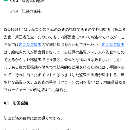
5.4.3 報告書の配布
5.4.4 記録の保持」
ISO10011-1は，品質システムの監査の指針であるので外部監査（第二者
監査，第三者監査）についても，内部監査についても述べているが，こ
の章では
内部品質監査
の実施に焦点を合わせて述べたい。
内部品質監査
は，組織内の人が監査員となって，自組織の品質システムを監査するの
であるから，外部監査で行うほどに公式的な進め方は必要ない。しか
し，ある種の緊張感を保ちつつ効果的な結果を得るためには，手順を決
めて，それに沿ったポイントのはっきりした監査の実施が望まれる。典
型的な品質システム監査の手順（フロー）の例を表4.1に，内部品質監査
フローチャートの例を表4.2に掲げた。
4.1 初回会議
初回会議の目的は次の通りである。