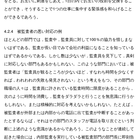
をとる。お互いに刺激をしあえ，1日の内でお互いの役割を交換するこ
とができ，そうすることで1つの仕事に集中する緊張感を和らげること
ができるであろう。
4.2.4 被監査者の悪い対応の例
ほとんどの部門では，監査中，監査員に対して100％の協力を惜しまな
いはずである。監査が長い目でみて会社の利益になることを知っている
はずであるからである。しかし数は少ないが，監査員を見下して，真剣
に対応しない部門もあるかもしれない。このような部門においては，被
監査者は「監査員が観るところが少ないほど，すなわち時間を少なくす
れば，われわれの失敗も発見されない」という考えをもつ。その部門の
職場の人々は，監査員に許されている監査時間に限度があることから，
次のように時間を消費し，監査をダラダラと行うことを無意識に行うか
もしれない。または積極的に対応を考えないかもしれない。たとえば，
被監査者が外部または内部からの電話に出て監査が中断することがあっ
たとするならば，それはその部門のスタッフが電話を取り次ぐという判
断に上述のような意識があるからであろう。このようなことが連続して
起きた場合には，内部監査を実行している被監査部門の部門長に即刻告