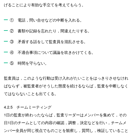
げることにより有効な手立てを考えてもらう。
① 電話，問い合せなどの中断を入れる。
② 書類や記録を忘れたり，間違えたりする。
③ 矛盾する話をして監査員を混乱させる。
④ 不適合事項について議論を吹きかけてくる。
⑤ 時間を守らない。
監査員は，このような行動は受け入れがたいことをはっきりさせなけれ
ばならず，被監査者がそうした態度を続けるならば，監査を中断しなく
てはならないことも出てくる。
4.2.5 チームミーティング
1日の監査が終わったならば，監査リーダーはメンバーを集めて，その
日1日のチームとしての内容の確認，調整，決定などを行い，チームメ
ンバー全員が同じ視点でものごとを観察し，質問し，検証していること