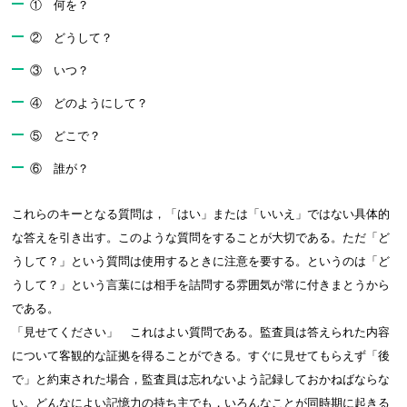
① 何を？
② どうして？
③ いつ？
④ どのようにして？
⑤ どこで？
⑥ 誰が？
これらのキーとなる質問は，「はい」または「いいえ」ではない具体的
な答えを引き出す。このような質問をすることが大切である。ただ「ど
うして？」という質問は使用するときに注意を要する。というのは「ど
うして？」という言葉には相手を詰問する雰囲気が常に付きまとうから
である。
「見せてください」 これはよい質問である。監査員は答えられた内容
について客観的な証拠を得ることができる。すぐに見せてもらえず「後
で」と約束された場合，監査員は忘れないよう記録しておかねばならな
い。どんなによい記憶力の持ち主でも，いろんなことが同時期に起きる