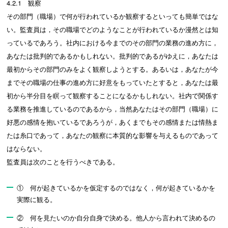
4.2.1 観察
その部門（職場）で何が行われているか観察するといっても簡単ではな
い。監査員は，その職場でどのようなことが行われているか漫然とは知
っているであろう。社内における今までのその部門の業務の進め方に，
あなたは批判的であるかもしれない。批判的であるがゆえに，あなたは
最初からその部門のみをよく観察しようとする。あるいは，あなたが今
までその職場の仕事の進め方に好意をもっていたとすると，あなたは最
初から半分目を瞑って観察することになるかもしれない。社内で関係す
る業務を推進しているのであるから，当然あなたはその部門（職場）に
好悪の感情を抱いているであろうが，あくまでもその感情または情熱ま
たは糸口であって，あなたの観察に本質的な影響を与えるものであって
はならない。
監査員は次のことを行うべきである。
① 何が起きているかを仮定するのではなく，何が起きているかを
実際に観る。
② 何を見たいのか自分自身で決める。他人から言われて決めるの