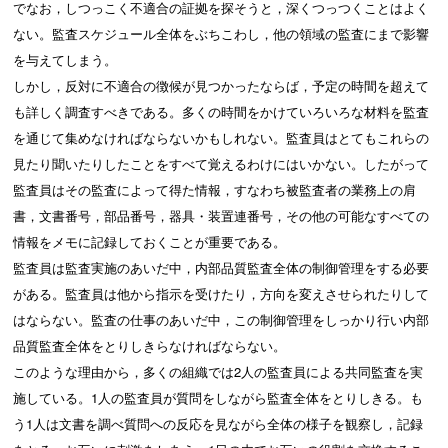
でなお，しつっこく不適合の証拠を探そうと，深くつっつくことはよく
ない。監査スケジュール全体をぶちこわし，他の領域の監査にまで影響
を与えてしまう。
しかし，反対に不適合の徴候が見つかったならば，予定の時間を超えて
も詳しく調査すべきである。多くの時間をかけていろいろな材料を監査
を通じて集めなければならないかもしれない。監査員はとてもこれらの
見たり聞いたりしたことをすべて覚えるわけにはいかない。したがって
監査員はその監査によって得た情報，すなわち被監査者の業務上の肩
書，文書番号，部品番号，器具・装置連番号，その他の可能なすべての
情報をメモに記録しておくことが重要である。
監査員は監査実施のあいだ中，内部品質監査全体の制御管理をする必要
がある。監査員は他から指示を受けたり，方向を変えさせられたりして
はならない。監査の仕事のあいだ中，この制御管理をしっかり行い内部
品質監査全体をとりしきらなければならない。
このような理由から，多くの組織では2人の監査員による共同監査を実
施している。1人の監査員が質問をしながら監査全体をとりしきる。も
う1人は文書を調べ質問への反応を見ながら全体の様子を観察し，記録