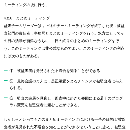
ミーティングの後に行う。
4.2.6 まとめミーティング
監査チームリーダーは，上述のチームミーティングが終了した後，被監
査部門の責任者，事務局とまとめミーティングを行う。双方にとってそ
の日の活動が新鮮なうちに，1日の終りのまとめのミーティングを行
う。このミーティングは非公式なものでよい。このミーティングの利点
には次のものがある。
① 被監査者は発見された不適合を知ることができる。
② 最終会議のまえに，是正処置をとるチャンスが被監査者に与え
られる。
③ 監査の進展を見直し，監査中に起きた要因による若干のプログ
ラム変更を被監査者に頼むことができる。
しかし何といってもこのまとめミーティングにおける一番の目的は“被監
査者が発見された不適合を知ることができる”ということにある。被監査