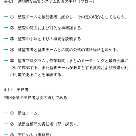
表4.1 典型的な品質システム監査の手順（フロー）
① 監査チームを被監査者に紹介し，その逆の紹介をしてもらう。
② 監査の範囲および目的を再確認する。
③ 監査の手法と手順の概要を説明する。
④ 被監査者と監査チームとの間の公式の連絡経路を決める。
⑤ 監査プログラム，作業時間，まとめミーティングと最終会議に
ついて確認する。また監査チームが必要とする資源および設備が利
用可能であることを確認する。
4.1.1 出席者
初回会議の出席者は次の通りである。
① 監査チーム。
② 被監査部門の責任者（部・課長）。
③ 窓口の人（事務局）