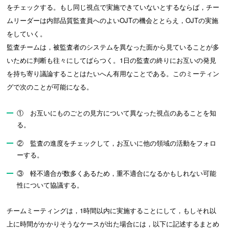
をチェックする。もし同じ視点で実施できていないとするならば，チー
ムリーダーは内部品質監査員へのよいOJTの機会ととらえ，OJTの実施
をしていく。
監査チームは，被監査者のシステムを異なった面から見ていることが多
いために判断も往々にしてばらつく。1日の監査の終りにお互いの発見
を持ち寄り議論することはたいへん有用なことである。このミーティン
グで次のことが可能になる。
① お互いにものごとの見方について異なった視点のあることを知
る。
② 監査の進度をチェックして，お互いに他の領域の活動をフォロ
ーする。
③ 軽不適合が数多くあるため，重不適合になるかもしれない可能
性について協議する。
チームミーティングは，1時間以内に実施することにして，もしそれ以
上に時間がかかりそうなケースが出た場合には，以下に記述するまとめ