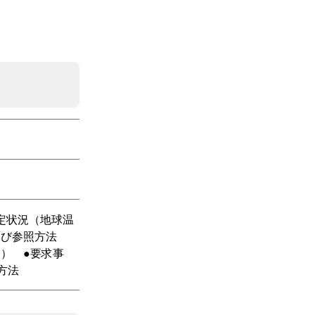
制定状況（地球温
及び参照方法
） ●要求事
方法