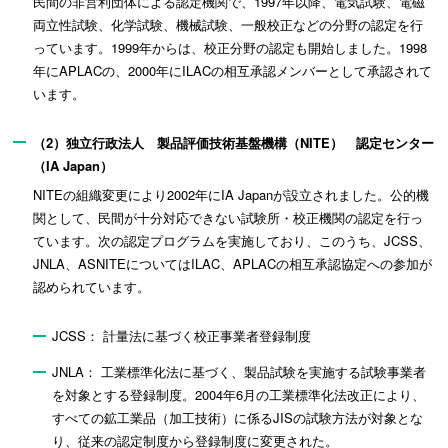
民間の非営利団体による認定機関で、1997年以降、電気試験、電磁
両立性試験、化学試験、機械試験、一般校正などの分野の認定を行
っています。1999年からは、校正分野の認定も開始しました。1998
年にAPLACの、2000年にILACの相互承認メンバーとして承認されて
います。
（2）独立行政法人 製品評価技術基盤機構（NITE） 認定センター
（IA Japan）
NITEの組織変更により2002年にIA Japanが設立されました。公的機
関として、民間が十分対応できない試験所・校正機関の認定を行っ
ています。次の認定プログラムを実施しており、このうち、JCSS、
JNLA、ASNITEについてはILAC、APLACの相互承認協定への参加が
認められています。
JCSS： 計量法に基づく校正事業者登録制度
JNLA： 工業標準化法に基づく、製品試験を実施する試験事業者
を対象とする登録制度。2004年6月の工業標準化法改正により、
すべての鉱工業品（加工技術）に係るJISの試験方法が対象とな
り、従来の認定制度から登録制度に変更された。