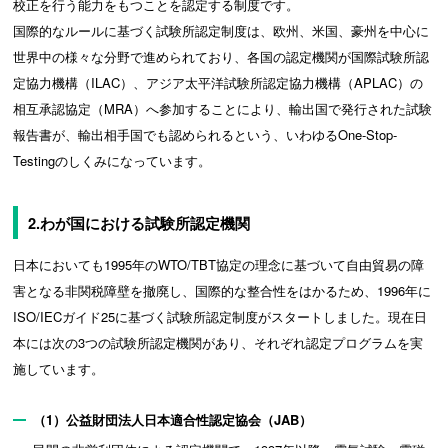
校正を行う能力をもつことを認定する制度です。
国際的なルールに基づく試験所認定制度は、欧州、米国、豪州を中心に
世界中の様々な分野で進められており、各国の認定機関が国際試験所認
定協力機構（ILAC）、アジア太平洋試験所認定協力機構（APLAC）の
相互承認協定（MRA）へ参加することにより、輸出国で発行された試験
報告書が、輸出相手国でも認められるという、いわゆるOne-Stop-
Testingのしくみになっています。
2.わが国における試験所認定機関
日本においても1995年のWTO/TBT協定の理念に基づいて自由貿易の障
害となる非関税障壁を撤廃し、国際的な整合性をはかるため、1996年に
ISO/IECガイド25に基づく試験所認定制度がスタートしました。現在日
本には次の3つの試験所認定機関があり、それぞれ認定プログラムを実
施しています。
（1）公益財団法人日本適合性認定協会（JAB）