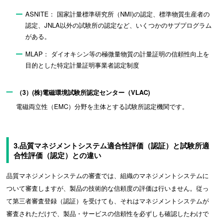
ASNITE： 国家計量標準研究所（NMI)の認定、標準物質生産者の
認定、JNLA以外の試験所の認定など、いくつかのサブプログラム
がある。
MLAP： ダイオキシン等の極微量物質の計量証明の信頼性向上を
目的とした特定計量証明事業者認定制度
（3）(株)電磁環境試験所認定センター（VLAC)
電磁両立性（EMC）分野を主体とする試験所認定機関です。
3.品質マネジメントシステム適合性評価（認証）と試験所適
合性評価（認定）との違い
品質マネジメントシステムの審査では、組織のマネジメントシステムに
ついて審査しますが、製品の技術的な信頼度の評価は行いません。従っ
て第三者審査登録（認証）を受けても、それはマネジメントシステムが
審査されただけで、製品・サービスの信頼性を必ずしも確認したわけで