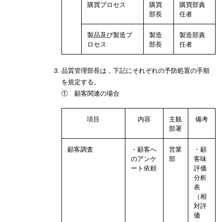
購買プロセス
購買
購買部責
部長
任者
製品及び製造プ
製造
製造部責
ロセス
部長
任者
品質管理部長は，下記にそれぞれの予防処置の手順
を規定する。
① 顧客関連の場合
項目
内容
主観
備考
部署
顧客調査
・顧客へ
営業
・顧
のアンケ
部
客味
ート依頼
評価
分析
表
（相
対評
価