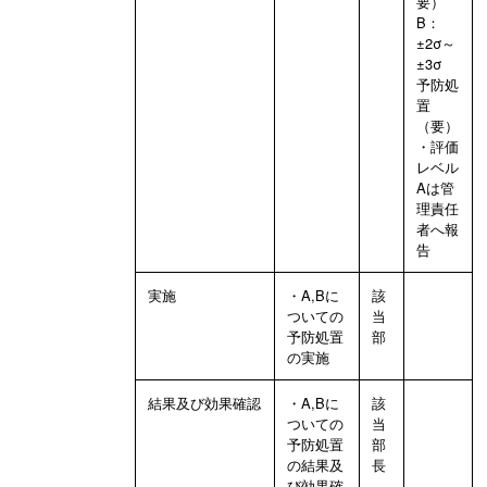
要）
B：
±2σ～
±3σ
予防処
置
（要）
・評価
レベル
Aは管
理責任
者へ報
告
実施
・A,Bに
該
ついての
当
予防処置
部
の実施
結果及び効果確認
・A,Bに
該
ついての
当
予防処置
部
の結果及
長
び効果確