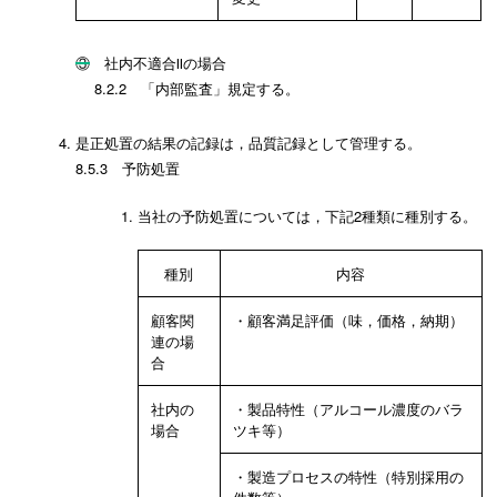
③ 社内不適合Ⅱの場合
8.2.2 「内部監査」規定する。
是正処置の結果の記録は，品質記録として管理する。
8.5.3 予防処置
当社の予防処置については，下記2種類に種別する。
種別
内容
顧客関
・顧客満足評価（味，価格，納期）
連の場
合
社内の
・製品特性（アルコール濃度のバラ
場合
ツキ等）
・製造プロセスの特性（特別採用の