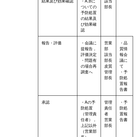
結果及び効果確認
・A,Bに
該当
ついての
部長
予防処置
の結果及
び効果確
認
報告・評価
・会議に
営業
・品
提報告，
部
質情
評価決定
該当
報会
・問題有
部長
議に
の場合再
皮質
て
調査へ
管理
・予
部長
防処
置報
告書
承認
・Aの予
管理
・予
防処置
責任
防処
（管理責
者
置報
任者），
営業
告書
上記以外
部長
（営業部
長）