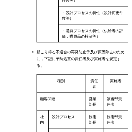
件数等）
・設計プロセスの特性（設計変更件
数等）
・購買プロセスの特性（供給者の評
価，購買品の検証等）
起こり得る不適合の再発防止予及び原因除去のため
に，下記に予防処置の責任者及び実施者を規定す
る。
種別
責任
実施者
者
顧客関連
営業
該当部責
部長
任者
社
設計プロセス
技術
技術部責
内
部長
任者