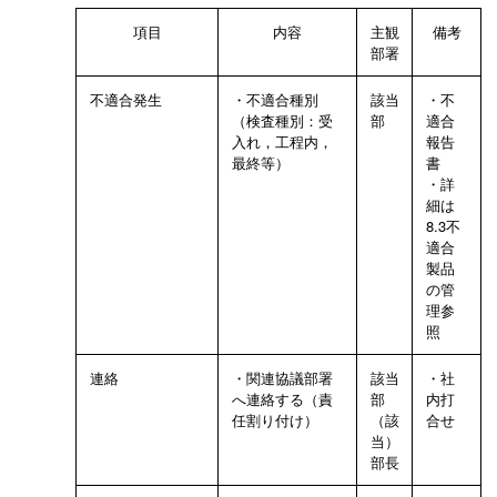
項目
内容
主観
備考
部署
不適合発生
・不適合種別
該当
・不
（検査種別：受
部
適合
入れ，工程内，
報告
最終等）
書
・詳
細は
8.3不
適合
製品
の管
理参
照
連絡
・関連協議部署
該当
・社
へ連絡する（責
部
内打
任割り付け）
（該
合せ
当）
部長