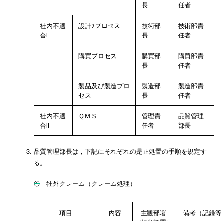
長
任者
社内不適
設計ﾌプロセス
技術部
技術部責
合Ⅰ
長
任者
購買プロセス
購買部
購買部責
長
任者
製品及び製造プロ
製造部
製造部責
セス
長
任者
社内不適
ＱＭＳ
管理責
品質管理
合Ⅱ
任者
部長
品質管理部長は，下記にそれぞれの是正処置の手順を規定す
る。
① 社外クレーム（クレーム処理）
項目
内容
主観部署
備考（記録