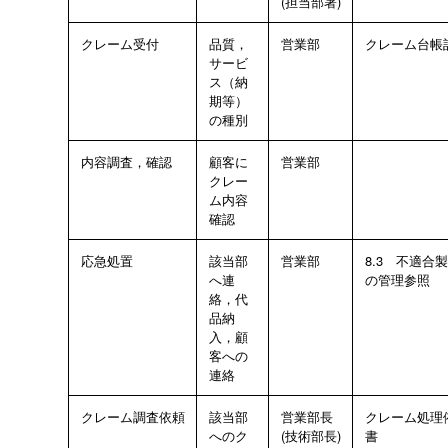
(担当部署)
クレーム受付
品質，
営業部
クレーム台帳
サービ
ス（納
期等）
の種別
内容調査，確認
顧客に
営業部
クレー
ム内容
確認
応急処置
該当部
営業部
8.3 不適合
へ連
の管理参照
絡，代
品納
入，顧
客への
連絡
クレーム調査依頼
該当部
営業部長
クレーム処理
へのク
(技術部長)
書