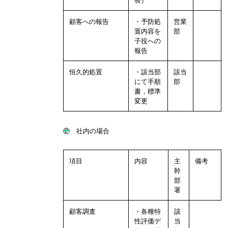
顧客への報告
・予防処
営業
置内容を
部
子役への
報告
恒久的処置
・該当部
該当
にて手順
部
書，標準
変更
② 社内の場合
項目
内容
主
備考
幹
部
署
顧客調査
・各種特
該
性評価デ
当