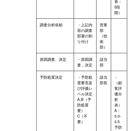
表：
5段
階）
調査分析依頼
・上記内
営業
容の調査
部
部署の割
（技
り付け
術
部）
原因調査、決定
・原因調
該当
査，決定
部
予防処置決定
・予防処
該当
・
置要否及
部長
（顧
び評価レ
客評
ベル決定
価分
A,B（予
析
防処置
表）
要）
A：
C（不
3.0-
要）
3.5
予防