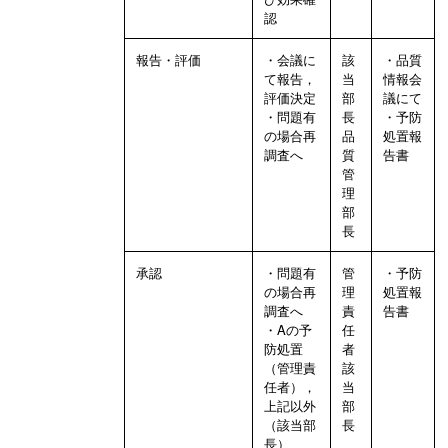
認
報告・評価
・会議に
該
・品質
て報告，
当
情報会
評価決定
部
議にて
・問題有
長
・予防
の場合再
品
処置報
調査へ
質
告書
管
理
部
長
承認
・問題有
管
・予防
の場合再
理
処置報
調査へ
責
告書
・Aの予
任
防処置
者
（管理責
該
任者），
当
上記以外
部
（該当部
長
長）