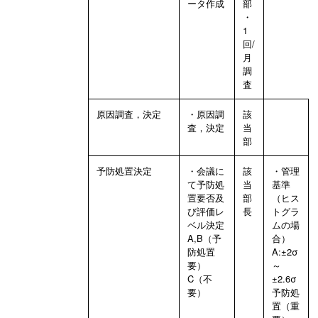
ータ作成
部
・
1
回/
月
調
査
原因調査，決定
・原因調
該
査，決定
当
部
予防処置決定
・会議に
該
・管理
て予防処
当
基準
置要否及
部
（ヒス
び評価レ
長
トグラ
ベル決定
ムの場
A,B（予
合）
防処置
A:±2σ
要）
～
C（不
±2.6σ
要）
予防処
置（重