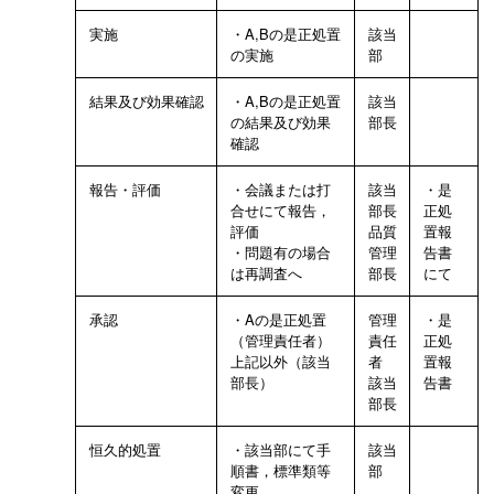
実施
・A,Bの是正処置
該当
の実施
部
結果及び効果確認
・A,Bの是正処置
該当
の結果及び効果
部長
確認
報告・評価
・会議または打
該当
・是
合せにて報告，
部長
正処
評価
品質
置報
・問題有の場合
管理
告書
は再調査へ
部長
にて
承認
・Aの是正処置
管理
・是
（管理責任者）
責任
正処
上記以外（該当
者
置報
部長）
該当
告書
部長
恒久的処置
・該当部にて手
該当
順書，標準類等
部
変更