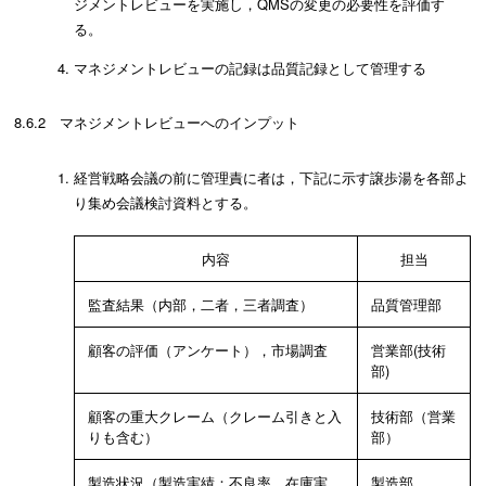
ジメントレビューを実施し，QMSの変更の必要性を評価す
る。
マネジメントレビューの記録は品質記録として管理する
8.6.2 マネジメントレビューへのインプット
経営戦略会議の前に管理責に者は，下記に示す譲歩湯を各部よ
り集め会議検討資料とする。
内容
担当
監査結果（内部，二者，三者調査）
品質管理部
顧客の評価（アンケート），市場調査
営業部(技術
部)
顧客の重大クレーム（クレーム引きと入
技術部（営業
りも含む）
部）
製造状況（製造実績：不良率，在庫実
製造部