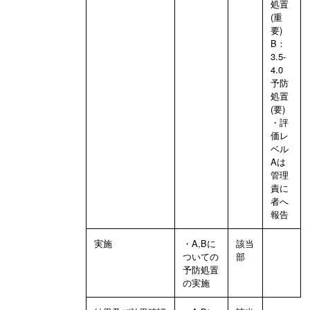
処置
(重
要)
B：
3.5-
4.0
予防
処置
(要)
・評
価レ
ベル
Aは
管理
責に
者へ
報告
実施
・A,Bに
該当
ついての
部
予防処置
の実施