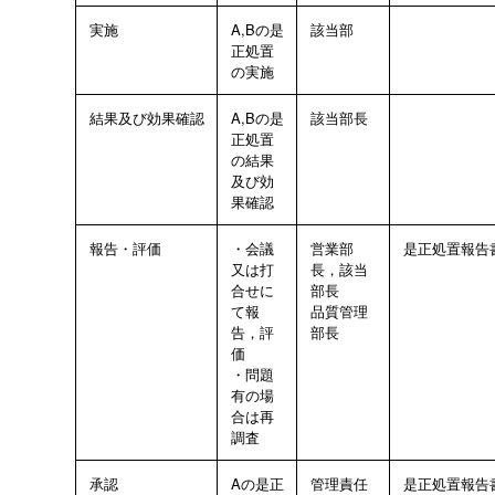
実施
A,Bの是
該当部
正処置
の実施
結果及び効果確認
A,Bの是
該当部長
正処置
の結果
及び効
果確認
報告・評価
・会議
営業部
是正処置報告
又は打
長，該当
合せに
部長
て報
品質管理
告，評
部長
価
・問題
有の場
合は再
調査
承認
Aの是正
管理責任
是正処置報告