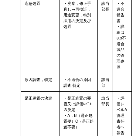
応急処置
・廃棄，修正手
該当
・不
直し→再検証，
部長
適合
用途変更，特別
報告
採用の決定及び
書
処置
・詳
細は
8.3不
適合
製品
の管
理参
照
原因調査，特定
・不適合の原因
該当
調査,特定
部
是正処置の決定
・是正処置の要
該当
・評
否又は評価ﾚﾍﾞﾙ
部長
価レ
の決定
ベルA
・A，B（是正処
管理
置要）C（是正処
責任
置不要）
者へ
報告