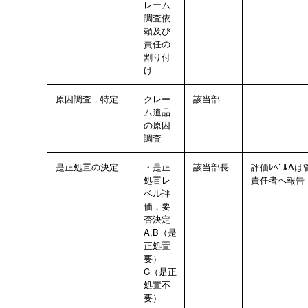
レーム
調査依
頼及び
責任の
割り付
け
原因調査，特定
クレー
該当部
ム遺品
の原因
調査
是正処置の決定
・是正
該当部長
評価ﾚﾍﾞﾙAは
処置レ
責任者へ報告
ベル評
価，要
否決定
A,B（是
正処置
要）
C（是正
処置不
要）