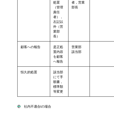
処置
者，営業
（管理
部長
責任
者），
左記以
外（営
業部
長）
顧客への報告
是正処
営業部
置内容
該当部
を顧客
へ報告
恒久的処置
該当部
にて手
順書，
標準類
等変更
② 社内不適合Ⅰの場合