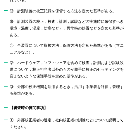
れている。
⑨ 計測装置の校正記録を保管する方法を定めた基準がある。
⑩ 計測装置の校正，検査，計測，試験などの実施時に確保すべき
環境（温度，湿度，防塵など），異常時の処置などを定めた基準が
ある。
⑪ 全装置について取扱方法，保管方法を定めた基準がある（マニ
ュアルなど）。
⑫ ハードウェア，ソフトウェアを含めて検査，計測および試験設
備について，校正担当者以外のものが勝手に校正のセッティングを
変えないような保護手段を定めた基準がある。
⑬ 外部の校正機関を活用するとき，活用する業者を評価，管理す
る基準がある。
【審査時の質問事項】
① 外部校正業者の選定，社内校正者の訓練などについて説明して
ください。