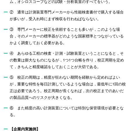
ム，オシロスコープなどの試験・分析装置のすべてをいう。
② 通常は計測装置専門メーカーから性能検査書付で購入する場合
が多いが，受入れ時にまず検収を行わねばならない。
③ 専門メーカーに校正を依頼することも多いが，このような場
合，そのメーカーの標準器がどのような国家標準とつながっている
かよく調査しておく必要がある。
④ あらゆる工程の検査・計測・試験装置ということになると，そ
の数量は膨大なものになるが，1つ1つ台帳を作り，校正周期を定め
て，きちんと精度確認をしておくことが大切である。
⑤ 校正の周期は，精度が狂わない期間を経験から定めればよい
が，重要な特性を毎日計測しているような場合は，最低年に1回の校
正は必要であろう。校正周期が長くなれば，次の校正までのあいだ
の製品品質へのリスクが大きくなる。
⑥ また精度の高い計測装置については特別な保管環境が必要とな
る。
【企業内実施例】