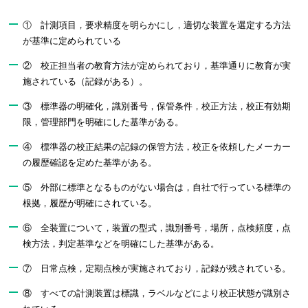
① 計測項目，要求精度を明らかにし，適切な装置を選定する方法
が基準に定められている
② 校正担当者の教育方法が定められており，基準通りに教育が実
施されている（記録がある）。
③ 標準器の明確化，識別番号，保管条件，校正方法，校正有効期
限，管理部門を明確にした基準がある。
④ 標準器の校正結果の記録の保管方法，校正を依頼したメーカー
の履歴確認を定めた基準がある。
⑤ 外部に標準となるものがない場合は，自社で行っている標準の
根拠，履歴が明確にされている。
⑥ 全装置について，装置の型式，識別番号，場所，点検頻度，点
検方法，判定基準などを明確にした基準がある。
⑦ 日常点検，定期点検が実施されており，記録が残されている。
⑧ すべての計測装置は標識，ラベルなどにより校正状態が識別さ