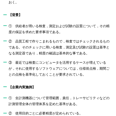
おく。
【背景】
① 供給者が用いる検査，測定および試験の設置について，その精
度の保証を求めた要求事項である。
② 品質工程で作りこまれるもので，検査ではチェックされるもの
である。そのチェックに用いる検査，測定及び試験の設置は基準と
なる測定器であり，精度の確認は基本的な事である。
③ 最近では検査にコンピュータを活用するケースが増えている
が，それに使用するソフトウェアについては，仕様前点検，期間ご
との点検を基準化しておくことが要求されている。
【企業内実施例】
① 全計測機器について管理範囲，責任，トレーサビリティなどの
計測管理全体の管理体系を定めた基準がある。
② 使用目的ごとに必要精度が定められている。