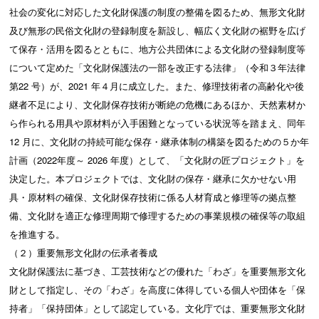
社会の変化に対応した文化財保護の制度の整備を図るため、無形文化財
及び無形の民俗文化財の登録制度を新設し、幅広く文化財の裾野を広げ
て保存・活用を図るとともに、地方公共団体による文化財の登録制度等
について定めた「文化財保護法の一部を改正する法律」（令和３年法律
第22 号）が、2021 年４月に成立した。また、修理技術者の高齢化や後
継者不足により、文化財保存技術が断絶の危機にあるほか、天然素材か
ら作られる用具や原材料が入手困難となっている状況等を踏まえ、同年
12 月に、文化財の持続可能な保存・継承体制の構築を図るための５か年
計画（2022年度～ 2026 年度）として、「文化財の匠プロジェクト」を
決定した。本プロジェクトでは、文化財の保存・継承に欠かせない用
具・原材料の確保、文化財保存技術に係る人材育成と修理等の拠点整
備、文化財を適正な修理周期で修理するための事業規模の確保等の取組
を推進する。
（２）重要無形文化財の伝承者養成
文化財保護法に基づき、工芸技術などの優れた「わざ」を重要無形文化
財として指定し、その「わざ」を高度に体得している個人や団体を「保
持者」「保持団体」として認定している。文化庁では、重要無形文化財