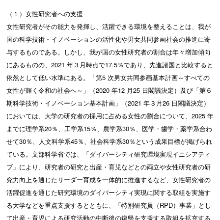
（１）女性研究者への支援
女性研究者がその能力を発揮し、活躍できる環境を整えることは、我が
国の科学技術・イノベーションの活性化や男女共同参画社会の推進に寄
与するものである。しかし、我が国の女性研究者の割合は年々増加傾向
にあるものの、2021 年３月時点で17.5％であり、先進諸国と比較すると
依然として低い水準にある。「第5 次男女共同参画基本計画～すべての
女性が輝く令和の社会へ～」（2020 年12 月25 日閣議決定）及び「第６
期科学技術・イノベーション基本計画」（2021 年３月26 日閣議決定）
においては、大学の研究者の採用に占める女性の割合について、2025 年
までに理学系20％、工学系15％、農学系30％、医学・歯学・薬学系合わ
せて30％、人文科学系45％、社会科学系30％という成果目標が掲げられ
ている。文部科学省では、「ダイバーシティ研究環境実現イニシアティ
ブ」により、研究者の研究と出産・育児などとの両立や女性研究者の研
究力向上を通じたリーダー育成を一体的に推進するなど、女性研究者の
活躍促進を通じた研究環境のダイバーシティ実現に関する取組を実施す
る大学などを重点支援するとともに、「特別研究員（RPD）事業」とし
て出産・育児による研究活動の中断後の復帰を支援する取組を拡充する