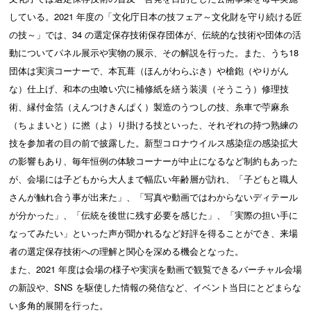
している。2021 年度の「文化庁日本の技フェア～文化財を守り続ける匠
の技～」では、34 の選定保存技術保存団体が、伝統的な技術や団体の活
動についてパネル展示や実物の展示、その解説を行った。また、うち18
団体は実演コーナーで、本瓦葺（ほんがわらぶき）や槍鉋（やりがん
な）仕上げ、和本の虫喰い穴に補修紙を繕う装潢（そうこう）修理技
術、縁付金箔（えんつけきんぱく）製造のうつしの技、糸車で苧麻糸
（ちょまいと）に撚（よ）り掛ける技といった、それぞれの持つ熟練の
技を参加者の目の前で披露した。新型コロナウイルス感染症の感染拡大
の影響もあり、毎年恒例の体験コーナーが中止になるなど制約もあった
が、会場には子どもから大人まで幅広い年齢層が訪れ、「子どもと職人
さんが触れ合う事が出来た」、「写真や動画ではわからないディテール
が分かった」、「伝統を後世に残す必要を感じた」、「実際の担い手に
なってみたい」といった声が聞かれるなど好評を得ることができ、来場
者の選定保存技術への理解と関心を深める機会となった。
また、2021 年度は会場の様子や実演を動画で観覧できるバーチャル会場
の新設や、SNS を駆使した情報の発信など、イベント当日にとどまらな
い多角的展開を行った。