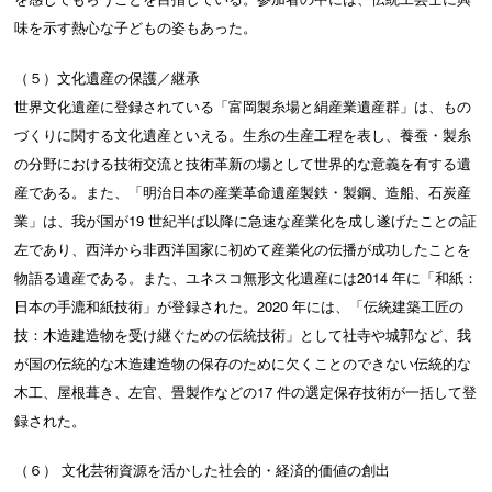
味を示す熱心な子どもの姿もあった。
（５）文化遺産の保護／継承
世界文化遺産に登録されている「富岡製糸場と絹産業遺産群」は、もの
づくりに関する文化遺産といえる。生糸の生産工程を表し、養蚕・製糸
の分野における技術交流と技術革新の場として世界的な意義を有する遺
産である。また、「明治日本の産業革命遺産製鉄・製鋼、造船、石炭産
業」は、我が国が19 世紀半ば以降に急速な産業化を成し遂げたことの証
左であり、西洋から非西洋国家に初めて産業化の伝播が成功したことを
物語る遺産である。また、ユネスコ無形文化遺産には2014 年に「和紙：
日本の手漉和紙技術」が登録された。2020 年には、「伝統建築工匠の
技：木造建造物を受け継ぐための伝統技術」として社寺や城郭など、我
が国の伝統的な木造建造物の保存のために欠くことのできない伝統的な
木工、屋根葺き、左官、畳製作などの17 件の選定保存技術が一括して登
録された。
（６） 文化芸術資源を活かした社会的・経済的価値の創出