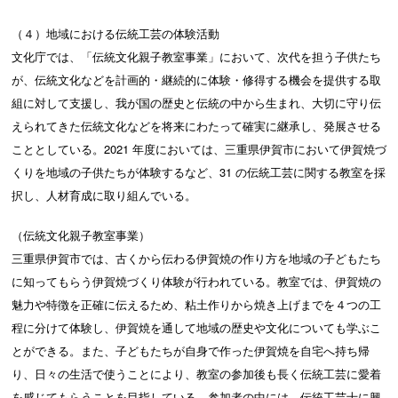
（４）地域における伝統工芸の体験活動
文化庁では、「伝統文化親子教室事業」において、次代を担う子供たち
が、伝統文化などを計画的・継続的に体験・修得する機会を提供する取
組に対して支援し、我が国の歴史と伝統の中から生まれ、大切に守り伝
えられてきた伝統文化などを将来にわたって確実に継承し、発展させる
こととしている。2021 年度においては、三重県伊賀市において伊賀焼づ
くりを地域の子供たちが体験するなど、31 の伝統工芸に関する教室を採
択し、人材育成に取り組んでいる。
（伝統文化親子教室事業）
三重県伊賀市では、古くから伝わる伊賀焼の作り方を地域の子どもたち
に知ってもらう伊賀焼づくり体験が行われている。教室では、伊賀焼の
魅力や特徴を正確に伝えるため、粘土作りから焼き上げまでを４つの工
程に分けて体験し、伊賀焼を通して地域の歴史や文化についても学ぶこ
とができる。また、子どもたちが自身で作った伊賀焼を自宅へ持ち帰
り、日々の生活で使うことにより、教室の参加後も長く伝統工芸に愛着
を感じてもらうことを目指している。参加者の中には、伝統工芸士に興