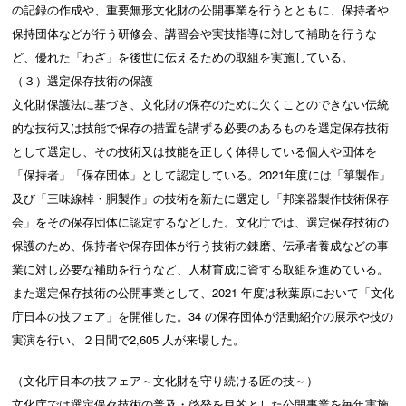
の記録の作成や、重要無形文化財の公開事業を行うとともに、保持者や
保持団体などが行う研修会、講習会や実技指導に対して補助を行うな
ど、優れた「わざ」を後世に伝えるための取組を実施している。
（３）選定保存技術の保護
文化財保護法に基づき、文化財の保存のために欠くことのできない伝統
的な技術又は技能で保存の措置を講ずる必要のあるものを選定保存技術
として選定し、その技術又は技能を正しく体得している個人や団体を
「保持者」「保存団体」として認定している。2021年度には「箏製作」
及び「三味線棹・胴製作」の技術を新たに選定し「邦楽器製作技術保存
会」をその保存団体に認定するなどした。文化庁では、選定保存技術の
保護のため、保持者や保存団体が行う技術の錬磨、伝承者養成などの事
業に対し必要な補助を行うなど、人材育成に資する取組を進めている。
また選定保存技術の公開事業として、2021 年度は秋葉原において「文化
庁日本の技フェア」を開催した。34 の保存団体が活動紹介の展示や技の
実演を行い、２日間で2,605 人が来場した。
（文化庁日本の技フェア～文化財を守り続ける匠の技～）
文化庁では選定保存技術の普及・啓発を目的とした公開事業を毎年実施