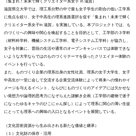
（集まれ！未来で輝くクリエイター系女子 in 滋賀）
滋賀県立大学では、理工系分野の中で最も女子学生の割合の低い工学系
に焦点を絞り、女子中高生の理系進路選択を促す「集まれ！未来で輝く
クリエイター系女子in 滋賀」を実施している。本プロジェクトでは、も
のづくりへの興味や関心を喚起することを目的として、工学部の３学科
（材料科学科、機械システム工学科、電子システム工学科）が協力し、
女子を対象に、普段の生活や通常のオープンキャンパスでは体験できな
いような大学ならではのものづくりテーマを扱ったクリエイター体験の
イベントを行っている。
また、ものづくり企業の理系出身の女性社員、理系の女子大学生、女子
中高生が一堂に会して交流する企業交流体験によって将来への憧れやイ
メージを与えるイベント、ならびにものづくりのアイデアには欠かせな
い発想力や論理的思考力になぞらえた謎解き企画（工学部の建物で迷子
になったゆるキャラのひこにゃん探し）によって理系に関心の薄い生徒
にとっても理系への興味の入口となるイベントを展開している。
（文化芸術資源から生み出される新たな価値と継承）
（１）文化財の保存・活用