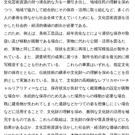
文化芸術資源の持つ潜在的な力を一層引き出し、地域住民の理解を深め
つつ、地域で協力して総合的にその保存・活用に取り組むなど、多くの
人の参画を得ながら社会全体で支えていくためにも、文化芸術資源を活
かした社会的・経済的価値の創出が必要である。
このため、例えば、美術工芸品は、経年劣化などにより適切な保存や取
扱い及び移動が困難である場合に、実物に代わり公開・活用を図るた
め、実物と同じ工程により、現状を忠実に再現した模写模造品が製作さ
れている。また、調査研究の成果に基づき、製作当初の姿を復元的に模
写模造することも行われている。 これらの事業はいずれも、指定文化
財の保存とともに、伝統技術の継承や文化財への理解を深めることを目
的として実施されている。加えて、文化財の高精細なレプリカやバーチ
ャルリアリティーなどは、保存状況が良好でなく鑑賞機会の設定が困難
な場合や、永続的な保存のため元あった場所からの移動が必要な場合、
既に建造物が失われてしまった遺跡などかつての姿を想像しにくい場合
などに活用することで、文化財の理解を深め、脆弱な文化財の活用を補
完するものである。これらの取組は、文化財の保存や普及啓発などにも
効果があるほか、文化芸術資源を活かした社会的・経済的な価値の創出
につながるものである。文化庁では、本物の文化財の保存・活用と並行