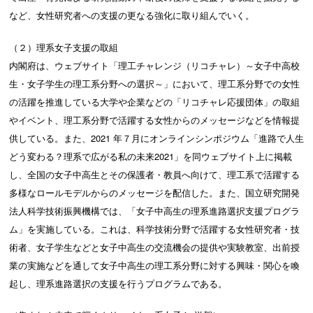
など、女性研究者への支援の更なる強化に取り組んでいく。
（２）理系女子支援の取組
内閣府は、ウェブサイト「理工チャレンジ（リコチャレ）～女子中高校
生・女子学生の理工系分野への選択～」において、理工系分野での女性
の活躍を推進している大学や企業などの「リコチャレ応援団体」の取組
やイベント、理工系分野で活躍する女性からのメッセージなどを情報提
供している。また、2021 年７月にオンラインシンポジウム「進路で人生
どう変わる？理系で広がる私の未来2021」を同ウェブサイト上に掲載
し、全国の女子中高生とその保護者・教員へ向けて、理工系で活躍する
多様なロールモデルからのメッセージを配信した。また、国立研究開発
法人科学技術振興機構では、「女子中高生の理系進路選択支援プログラ
ム」を実施している。これは、科学技術分野で活躍する女性研究者・技
術者、女子学生などと女子中高生の交流機会の提供や実験教室、出前授
業の実施などを通して女子中高生の理工系分野に対する興味・関心を喚
起し、理系進路選択の支援を行うプログラムである。