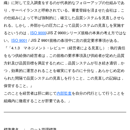
織）に対して立入調査をするのが代表的なフォローアップの仕組みであ
り，サーベイランスと呼称されている。審査登録を済ませた会社は，こ
の仕組みによって半ば強制的に，確立した品質システムを見直しさせら
れる。しかし，外部からの圧力によって品質システムの見直しを実施す
るというのは，
ISO 9000
/JIS Z 9900シリーズ規格の本来の考え方ではな
い。
ISO 9001
/ JIS Z 9901規格の条項中に次の規定要求事項がある。
『「4.1.3 マネジメント・レビュー（経営者による見直し）：執行責任
をもつ供給側の経営者は，この規格の要求事項及び供給者が定めた品質
方針及び品質目標を満足するために，品質システムが引き続き適切，か
つ，効果的に運営されることを確実にするのに十分な，あらかじめ定め
られた間隔で品質システムの見直しを行うこと。この見直しの記録は，
保管すること。』
このことを経営者は肝に銘じて
内部監査
を自分の代行として行うことを
組織内に徹底することが肝要である。」
標準書名 ： ロット管理標準