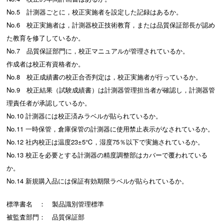
No.5 計測器ごとに，校正実施者を設定した記録はあるか。
No.6 校正実施者は，計測器校正技術教育，または品質保証部長が認め
た教育を修了しているか。
No.7 品質保証部門に，校正マニュアルが管理されているか。
作成者は校正有資格者か。
No.8 校正成績書の校正合否判定は，校正実施者が行っているか。
No.9 校正結果（試験成績書）は計測器管理担当者が確認し，計測器管
理責任者が承認しているか。
No.10 計測器には校正済みラベルが貼られているか。
No.11 一時保管，倉庫保管の計測器に使用禁止表示がなされているか。
No.12 社内校正は温度23±5℃，湿度75％以下で実施されているか。
No.13 校正を必要とする計測器の精度調整部はカバーで覆われている
か。
No.14 新規購入品には保証有効期限ラベルが貼られているか。
標準書名 ： 製品識別管理標準
被監査部門： 品質保証部