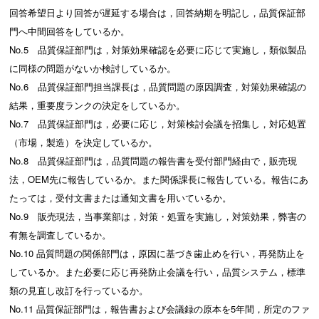
回答希望日より回答が遅延する場合は，回答納期を明記し，品質保証部
門へ中間回答をしているか。
No.5 品質保証部門は，対策効果確認を必要に応じて実施し，類似製品
に同様の問題がないか検討しているか。
No.6 品質保証部門担当課長は，品質問題の原因調査，対策効果確認の
結果，重要度ランクの決定をしているか。
No.7 品質保証部門は，必要に応じ，対策検討会議を招集し，対応処置
（市場，製造）を決定しているか。
No.8 品質保証部門は，品質問題の報告書を受付部門経由で，販売現
法，OEM先に報告しているか。また関係課長に報告している。報告にあ
たっては，受付文書または通知文書を用いているか。
No.9 販売現法，当事業部は，対策・処置を実施し，対策効果，弊害の
有無を調査しているか。
No.10 品質問題の関係部門は，原因に基づき歯止めを行い，再発防止を
しているか。また必要に応じ再発防止会議を行い，品質システム，標準
類の見直し改訂を行っているか。
No.11 品質保証部門は，報告書および会議録の原本を5年間，所定のファ