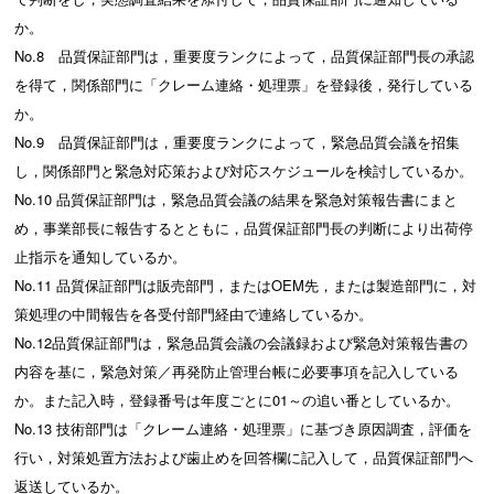
か。
No.8 品質保証部門は，重要度ランクによって，品質保証部門長の承認
を得て，関係部門に「クレーム連絡・処理票」を登録後，発行している
か。
No.9 品質保証部門は，重要度ランクによって，緊急品質会議を招集
し，関係部門と緊急対応策および対応スケジュールを検討しているか。
No.10 品質保証部門は，緊急品質会議の結果を緊急対策報告書にまと
め，事業部長に報告するとともに，品質保証部門長の判断により出荷停
止指示を通知しているか。
No.11 品質保証部門は販売部門，またはOEM先，または製造部門に，対
策処理の中間報告を各受付部門経由で連絡しているか。
No.12品質保証部門は，緊急品質会議の会議録および緊急対策報告書の
内容を基に，緊急対策／再発防止管理台帳に必要事項を記入している
か。また記入時，登録番号は年度ごとに01～の追い番としているか。
No.13 技術部門は「クレーム連絡・処理票」に基づき原因調査，評価を
行い，対策処置方法および歯止めを回答欄に記入して，品質保証部門へ
返送しているか。