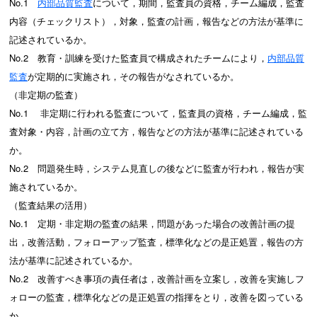
No.1
内部品質監査
について，期間，監査員の資格，チーム編成，監査
内容（チェックリスト），対象，監査の計画，報告などの方法が基準に
記述されているか。
No.2 教育・訓練を受けた監査員で構成されたチームにより，
内部品質
監査
が定期的に実施され，その報告がなされているか。
（非定期の監査）
No.1 非定期に行われる監査について，監査員の資格，チーム編成，監
査対象・内容，計画の立て方，報告などの方法が基準に記述されている
か。
No.2 問題発生時，システム見直しの後などに監査が行われ，報告が実
施されているか。
（監査結果の活用）
No.1 定期・非定期の監査の結果，問題があった場合の改善計画の提
出，改善活動，フォローアップ監査，標準化などの是正処置，報告の方
法が基準に記述されているか。
No.2 改善すべき事項の責任者は，改善計画を立案し，改善を実施しフ
ォローの監査，標準化などの是正処置の指揮をとり，改善を図っている
か。