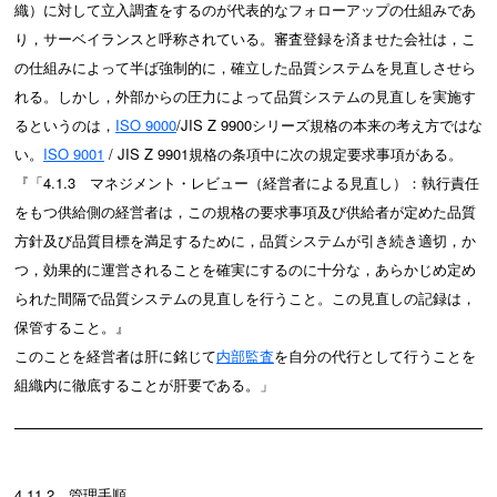
織）に対して立入調査をするのが代表的なフォローアップの仕組みであ
り，サーベイランスと呼称されている。審査登録を済ませた会社は，こ
の仕組みによって半ば強制的に，確立した品質システムを見直しさせら
れる。しかし，外部からの圧力によって品質システムの見直しを実施す
るというのは，
ISO 9000
/JIS Z 9900シリーズ規格の本来の考え方ではな
い。
ISO 9001
/ JIS Z 9901規格の条項中に次の規定要求事項がある。
『「4.1.3 マネジメント・レビュー（経営者による見直し）：執行責任
をもつ供給側の経営者は，この規格の要求事項及び供給者が定めた品質
方針及び品質目標を満足するために，品質システムが引き続き適切，か
つ，効果的に運営されることを確実にするのに十分な，あらかじめ定め
られた間隔で品質システムの見直しを行うこと。この見直しの記録は，
保管すること。』
このことを経営者は肝に銘じて
内部監査
を自分の代行として行うことを
組織内に徹底することが肝要である。」
4.11.2 管理手順