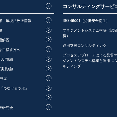
コンサルティングサービ
情報・環境法改正情報
ISO 45001（労働安全衛生）
報
マネジメントシステム構築（認
得）
語解説
運用支援コンサルティング
員を目指す方へ
プロセスアプローチによる品質
(入門編)
ジメントシステム構築と運用 コ
ルティング
(実践編)
部屋
『つなげるツボ』
実践研究会