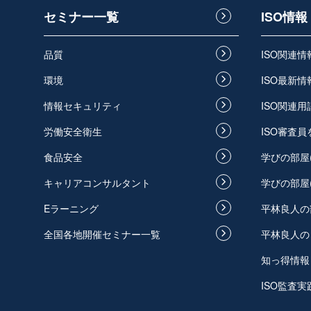
セミナー一覧
ISO情報
品質
ISO関連
環境
ISO最新情
情報セキュリティ
ISO関連用
労働安全衛生
ISO審査
食品安全
学びの部屋
キャリアコンサルタント
学びの部屋
Eラーニング
平林良人の
全国各地開催セミナー一覧
平林良人の
知っ得情報
ISO監査