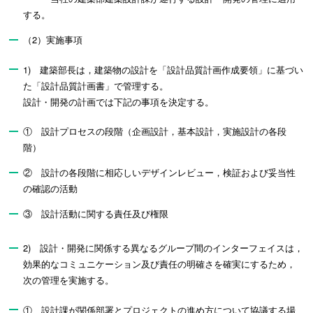
する。
（2）実施事項
1) 建築部長は，建築物の設計を「設計品質計画作成要領」に基づい
た「設計品質計画書」で管理する。
設計・開発の計画では下記の事項を決定する。
① 設計プロセスの段階（企画設計，基本設計，実施設計の各段
階）
② 設計の各段階に相応しいデザインレビュー，検証および妥当性
の確認の活動
③ 設計活動に関する責任及び権限
2) 設計・開発に関係する異なるグループ間のインターフェイスは，
効果的なコミュニケーション及び責任の明確さを確実にするため，
次の管理を実施する。
① 設計課が関係部署とプロジェクトの進め方について協議する場