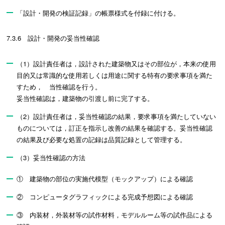
「設計・開発の検証記録」の帳票様式を付録に付ける。
7.3.6 設計・開発の妥当性確認
（1）設計責任者は，設計された建築物又はその部位が，本来の使用
目的又は常識的な使用若しくは用途に関する特有の要求事項を満た
すため， 当性確認を行う。
妥当性確認は，建築物の引渡し前に完了する。
（2）設計責任者は，妥当性確認の結果，要求事項を満たしていない
ものについては，訂正を指示し改善の結果を確認する。妥当性確認
の結果及び必要な処置の記録は品質記録として管理する。
（3）妥当性確認の方法
① 建築物の部位の実施代模型（モックアップ）による確認
② コンピュータグラフィックによる完成予想図による確認
③ 内装材，外装材等の試作材料，モデルルーム等の試作品による