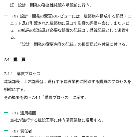
証，設計・開発の妥当性確認を承認前に行う。
（3）設計・開発の変更のレビューには，建築物を構成する部品・ユ
ニット及び引渡された建築物に及ぼす影響の評価を含む．またレビ
ューの結果の記録及び必要な処置の記録は，品質記録として保管す
る。
「設計・開発の変更内容の記録」の帳票様式を付録に付ける。
7.4 購 買
7.4.1 購買プロセス
建築部長，土木部長は，遂行する建設業務に関連する購買のプロセスを
明確にする。
その概要を図－7.4.1「購買プロセス」に示す。
（1）適用範囲
当社が遂行する建設工事に伴う購買業務に適用する。
（2）責任者