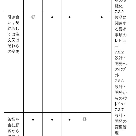
確化
7.2.2
引き合
◎
●
●
●
製品に
い，契
関連す
約若し
る要求
くは注
事項の
文又は
レビュ
それら
ー
の変更
7.3.2
設計・
開発へ
のｲﾝﾌﾟ
ｯﾄ
7.3.3
設計・
開発か
らのｱｳ
ﾄﾌﾟｯﾄ
7.3.7
設計・
苦情を
●
●
●
◎
開発の
含む顧
変更管
客から
理