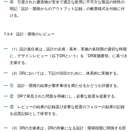
④ 引渡された建造物が安全で適正な使用に不可欠な製品の特性の
明記「設計・開発からのアウトプット記録」の帳票様式を付録に付
ける。
7.3.4 設計・開発のレビュー
（1）設計責任者は，設計の企画，基本，実施の各段階の適切な時期
に，デザインレビュー（以下DRという）を「DR実施要領」に基づき
主催する。
（2）DRにおいては，下記の項目のために，体系的に実施する。
① 設計・開発の結果が要求事項を満たせるかどうか評価する。
② DRで発見された問題を明確にし，必要な処置を提案する。
③ レビューの結果の記録及び必要な処置のフォローの結果の記録
を品質記録として保管する。
（3）DRの主催者は，DRの対象になる設計・開発段階に関係する部