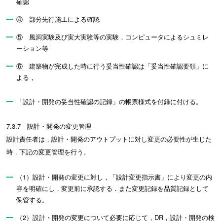
確認
④ 部分先行施工による確認
⑤ 風洞実験及び実大実験等の実験，コンピュータによるシュミレ
ーション等
⑥ 建築物が完成した時に行う妥当性確認は「妥当性確認要領」に
よる，
「設計・開発の妥当性確認の記録」の帳票様式を付録に付ける。
7.3.7 設計・開発の変更管理
設計責任者は，設計・開発のアウトプットに対し変更の必要性が生じた
時，下記の変更管理を行う。
（1）設計・開発の変更に対し，「設計変更指示書」により変更の内
容を明確にし，変更前に承認する．また変更記録を品質記録として
保管する。
（2）設計・開発の変更について必要に応じて，DR，設計・開発の検