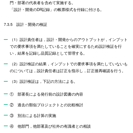
門・部署の代表者を含めて実施する。
「設計・開発のDR記録」の帳票様式を付録に付ける。
7.3.5 設計・開発の検証
（1）設計責任者は，設計・開発からのアウトプットが，インプット
での要求事項を満たしていることを確実にするため設計検証を行
い，結果を記録し品質記録として管理する。
（2）設計検証の結果，インプットでの要求事項を満たしていないも
のについては，設計責任者は訂正を指示し，訂正後再確認を行う。
（3）設計検証は，下記の方法による。
① 部署長による発行前の設計図書の内容
② 過去の類似プロジェクトとの比較検討
③ 別法による計算の実施
④ 他部門，他部署及び社外の有識者との相談