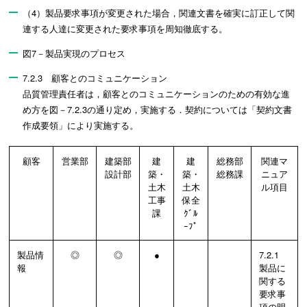
（4）製品要求事項が変更された場合，関連文書を確実に訂正して関
連する人達に変更された要求事項を周知徹底する。
図7－製品実現のプロセス
7.2.3 顧客とのコミュニケーション
品質管理責任者は，顧客とのコミュニケーションのための有効な進
め方を図－7.2.3の通り定め，実施する．契約については「契約文書
作成要領」により実施する。
顧客
営業部
建築部
建
建
総務部
関連マ
設計部
築・
築・
総務課
ニュア
土木
土木
ル項目
工事
保全
課
ｸﾞﾙ
ｰﾌﾟ
製品情
◎
◎
●
7.2.1
報
製品に
関する
要求事
項の明