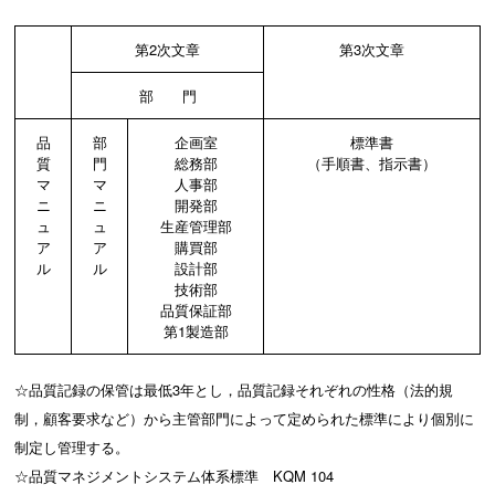
第2次文章
第3次文章
部 門
品
部
企画室
標準書
質
門
総務部
（手順書、指示書）
マ
マ
人事部
ニ
ニ
開発部
ュ
ュ
生産管理部
ア
ア
購買部
ル
ル
設計部
技術部
品質保証部
第1製造部
☆品質記録の保管は最低3年とし，品質記録それぞれの性格（法的規
制，顧客要求など）から主管部門によって定められた標準により個別に
制定し管理する。
☆品質マネジメントシステム体系標準 KQM 104