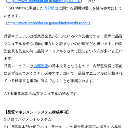
（
https://www.technofer.co.jp/iso/mr-qa100-01/
）、及び
「ISO 19011に準拠した
内部監査
に関する質問50選」を随時参考にして
いきます。
（
https://www.technofer.co.jp/iso/hirabayashi-room/
）
品質マニュアルは従業員全員が知っているべき文書ですが、実際は品質
マニュアルを使う場面が来ないと読まないのが現実だと思います。内部
監査員も監査の時に品質マニュアルを改めて読むという方が多いと思い
ます。
品質マニュアルは
内部監査
の基本文書となるもので、内部監査員は事前
に必ず読んでおくことが必要です。加えて、品質マニュアルに記載され
ている標準書を事前に読んでおくことが推奨されます。
Ａ社B事業本部の品質マニュアルの続きです。
【品質マネジメントシステム構成事項】
2 品質マネジメントシステム
(1) B事業本部はISO9001に基づき，その規定要求事項を満足する品質