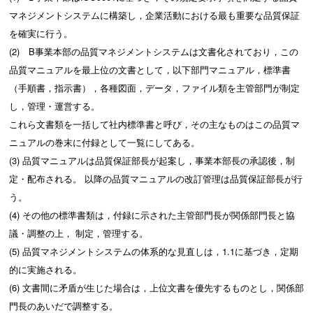
マネジメントシステムに構築し，企業活動における最も重要な品質保証
を確実に行う。
(2) B事業本部の品質マネジメントシステムは文書化されており，この
品質マニュアルを最上位の文書として，以下部門マニュアル，標準書
（手順書，指示書），各種図面，データ，ファイル類を主管部門が制定
し，管理・運営する。
これら文書類を一括して社内標準書と呼び，その主なものはこの品質マ
ニュアルの巻末に付録として一覧にしてある。
(3) 品質マニュアルは品質保証部長が起案し，事業本部長の承認後，制
定・配布される。 以降の品質マニュアルの改訂管理は品質保証部長が行
う。
(4) その他の標準書類は，付録に示された主管部門長が関係部門長と協
議・調整の上， 制定，管理する。
(5) 品質マネジメントシステムの体系的な見直しは，1.1に基づき，定期
的に実施される。
(6) 文書間に矛盾が生じた場合は，上位文書を優先するものとし，関係部
門長のあいだで調整する。