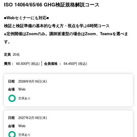
ISO 14064/65/66 GHG検証規格解説コース
■Webセミナーにも対応■
検証と検証準備の基本的な考え方・視点を学ぶ6時間コース
※定例開催はZoomのみ。講師派遣型の場合はZoom、Teamsを選べま
す。
定員
20名
費用：
60,500円 (税込)
会員価格 ：
54,450円 (税込)
日程
2026年9月16日(水)
会場
Web
空席あり
日程
2027年2月18日(木)
会場
Web
空席あり